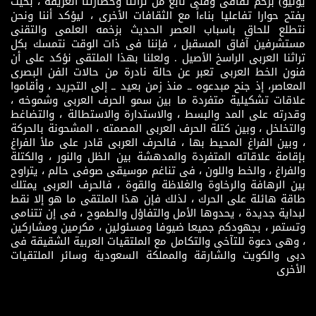
يونيو) بزخم ثقافى وفنى نابع من تراثنا وحضارتنا العريقة ، بحيث
يفتح حوارا تفاعليا بناءاً مع الثقافات الأخرى ، ليؤكد أننا ونحن
نتطلع للحاق باسباب العصر الحديث بزخمه العلمى والتقنى
مستشرفين آفاق المسقبل ، فإننا فى ذات الوقت نتمسك بكل
تراثنا العربى الراسخ الأصيل . ولعلنا بهذا الملتقى نؤكد على أن
فنون الخط العربى تعبر عن حالة نادرة من حالات الفن البصرى
المعاصر، إذ جنح مبدعوه ــ منذ زمن بعيد ــ إلى التجريد ، وأقاموا
علاقات تشكيلية متفردة ما بين سمو الحرف العربى وشموخه ،
وقدرته على المد والبسط ، والاستدارة والاستطالة ، والتضاغط
والتخلخل ، وبين كتلة الحرف العربى المصمته ، المشحونة بالحركة
، وبين الفراغ المحيط بها ، فالحرف العربى قادر على ملأ الفراغ
بإقامة علاقاته المتفردة والمدهشة بين الظل والنور ، والكتلة
والفراغ ، والخط واللون ، فى تناغم موسيقى صوفى حالم ، يتراوح
بين الرهافة والرخاوة والغلاظة والقوة ، فالحرف العربى يمتلك
طاقة هائلة على الحرك ، لذلك فإن هذا الملتقى ما هو إلا نقط
لبداية جديدة ، يحدوها الأمل والتفاؤل والطموح ، فى إن تتنامى
وتستمر ، بجهودكم جميعا ضيوفا ومسئولين ، مكرمين ومشاركين
، وهى دعوة للتآخى والتكامل مع الملتقيات العربية الشقيقة فى
دبى والكويت والشارقة والمملكة السعودية وسائر الملتقيات
الأخرى