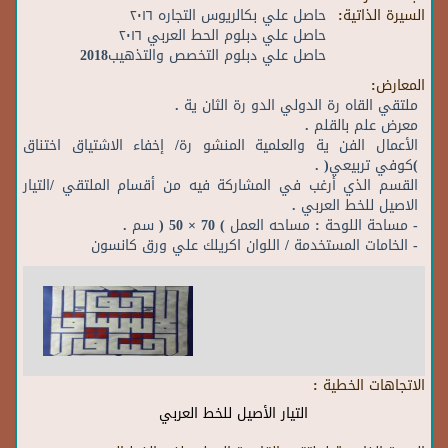
السيرة الذاتية:
حاصل علي بكالريوس التجاره ٢٠١٦
حاصل علي دبلوم الحط العربي ٢٠١٦
حاصل علي دبلوم التخصص والتذهيب2018
المعارض:
ملتقي القاه رة الدولي الدو رة الثان ية .
معرض علم بالقلم .
الأعمال الفن ية والعلمية المنشو رة/ إخفاء الاشتياق اختناق
)كوفي تربيعي( .
القسم الذي أرغب في المشاركة فيه من أقسام الملتقي /التيار
الاصيل للخط العربي .
- مساحة اللوحة : مساحه العمل ) 70 × 50 ( سم .
- الخامات المستخدمة / اللوان اكريلك علي ورق كانسون
الاتجاهات الخطية :
التيار الأصيل للخط العربي