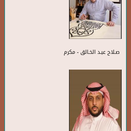
صـلاح عبـد الخـالق - مكرم