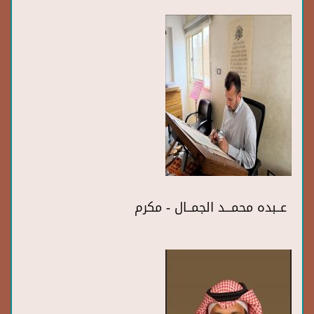
عــبده محمـــد الجمــال - مكرم