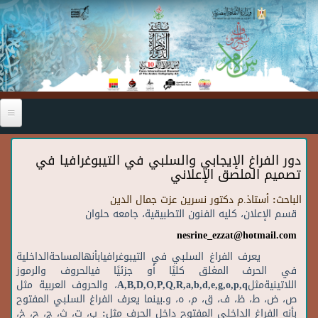
Skip to main content
دور الفراغ الإيجابي والسلبي في التيبوغرافيا في
تصميم الملصق الإعلاني
الباحث:
أستاذ.م دكتور نسرين عزت جمال الدين
قسم الإعلان، كليه الفنون التطبيقية، جامعه حلوان
nesrine_ezzat@hotmail.com
يعرف الفراغ السلبي في التيبوغرافيابأنهالمساحةالداخلية
في الحرف المغلق كليًا أو جزئيًا فيالحروف والرموز
اللاتينيةمثلA,B,D,O,P,Q,R,a,b,d,e,g,o,p,q، والحروف العربية مثل
ص، ض، ط، ظ، ف، ق، م، ه، و.بينما يعرف الفراغ السلبي المفتوح
بأنه الفراغ الداخلى المفتوح داخل الحرف مثل: ب، ت، ث، ج، ح، خ،