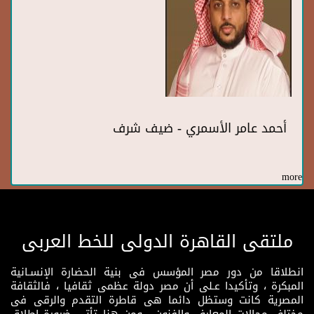
أحمد عامر الأسمري - ضيف شرف
more
ملتقى القاهرة الدولى للخط العربى
انطلاقا من دور مصر المؤسس فى بنية الحضارة الإنسـانية
المبكرة ، وتأكيدا عـلى أن مصر دولة عظمى ثقافيا ، فالثقافة
المصرية كانت وستظل دائما هى قاطرة التقدم والرقى فى
مختلف مجالات المعارف والفنون ، ومن هنا تأتى ضرورة إطلاق