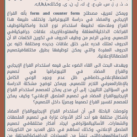
د، ذ، ر، ز، س، ش،ع، غ، ك، ل، ن، ى. وكذلكc,f,h,i,s.
ويمكن تعريفٍ مصطلح form and counter form بأنه الفراغ
الإيجابي والمضاد في دراسة التيبوغرافيا. وتختلف طبيعة هذا
الفراغ وملاءمته لطبيعة استخدام نوع الخط وامكانيةتوظيف
الفراغات الداخليةالمغلقة والمفتوحةلإيجاد علاقات جرافيكيةفي
التصميم. وعلى الرغم من وظيف الحروف في تكوين الكلمات الا أن
الحروف تمتلك قدره على خلق علاقات جديده ومختلفة كليه عن
الحروف المفردة والتي يمكن توظيفها بطرق مختلفةفيتصميم
الملصقاتالإعلانية.
ويهدف البحث الى القاء الضوء على قيمه استخدام الفراغ الإيجابي
والفراغ المضاد في التيبوغرافيا في تصميم
الملصقالإعلاني.خاصةفي ظل عدم وجود الوعي الكامل
بالإطارالمعرفي اللازم للتصميم. ويمكن توضيح مشكلة الدراسة
في السؤالين التاليين: إلى أي مدى يمكن للمصمم استخدام الفراغ
الإيجابيوالفراغ المضاد في تصميم الملصق الإعلاني؟ وكيف يمكن
للمصمم تفسير الفراغ تصميما وبصريًا داخل التصميم؟
وتوصلت الباحثة الى أن استخدام الفراغ الإيجابيوالفراغ المضاد
بأشكال مختلفة هو أحد أكثر الأدوات غزارة في تصميم الملصقات
والشعارات. الأساليبالمؤثرةفي ايجاد أفكار مختلفةفي تصميم
الملصق الإعلاني، وكذلك تساهم في خلق العديد من التكوينات
الإبداعيةالمعقدةالتي تنشأ من المساحات الجرافيكيةالمخلقة من