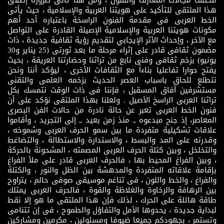
هذا الملتقى للتأكيد على هويتنا العربية والإسلامية ، حيث يأتى
الخط العربى فى مقدمة الفنون الراسخة باعتباره أحد أهم
مكونات هويتنا العربية والإسلامية الإصيلة القادرة على التواصل
مع الآخر ، وإحداث الأثر الإيجابي لتقديم رؤية ثقافية جديدة ، ذات
مضمون ثقافى قادر على إثراء مرحلة ما بعد ثورتى (25 يناير و30
يونيو) بزخم ثقافى وفنى نابع من تراثنا وحضارتنا العريقة ، بحيث
يفتح حوارا تفاعليا بناءاً مع الثقافات الأخرى ، ليؤكد أننا ونحن
نتطلع للحاق باسباب العصر الحديث بزخمه العلمى والتقنى
مستشرفين آفاق المسقبل ، فإننا فى ذات الوقت نتمسك بكل
تراثنا العربى الراسخ الأصيل . ولعلنا بهذا الملتقى نؤكد على أن
فنون الخط العربى تعبر عن حالة نادرة من حالات الفن البصرى
المعاصر، إذ جنح مبدعوه ــ منذ زمن بعيد ــ إلى التجريد ، وأقاموا
علاقات تشكيلية متفردة ما بين سمو الحرف العربى وشموخه ،
وقدرته على المد والبسط ، والاستدارة والاستطالة ، والتضاغط
والتخلخل ، وبين كتلة الحرف العربى المصمته ، المشحونة بالحركة
، وبين الفراغ المحيط بها ، فالحرف العربى قادر على ملأ الفراغ
بإقامة علاقاته المتفردة والمدهشة بين الظل والنور ، والكتلة
والفراغ ، والخط واللون ، فى تناغم موسيقى صوفى حالم ، يتراوح
بين الرهافة والرخاوة والغلاظة والقوة ، فالحرف العربى يمتلك
طاقة هائلة على الحرك ، لذلك فإن هذا الملتقى ما هو إلا نقط
لبداية جديدة ، يحدوها الأمل والتفاؤل والطموح ، فى إن تتنامى
وتستمر ، بجهودكم جميعا ضيوفا ومسئولين ، مكرمين ومشاركين