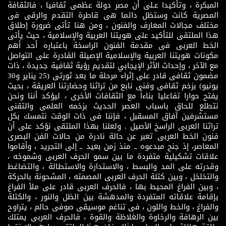
المبكرة ، وتأكيدا عـلى أن مصر دولة عظمى ثقافيا ، فالثقافة
المصرية كانت وستظل دائما هى قاطرة التقدم والرقى فى
مختلف مجالات المعارف والفنون ، ومن هنا تأتى ضرورة إطلاق
هذا الملتقى للتأكيد على هويتنا العربية والإسلامية ، حيث يأتى
الخط العربى فى مقدمة الفنون الراسخة باعتباره أحد أهم
مكونات هويتنا العربية والإسلامية الإصيلة القادرة على التواصل
مع الآخر ، وإحداث الأثر الإيجابي لتقديم رؤية ثقافية جديدة ، ذات
مضمون ثقافى قادر على إثراء مرحلة ما بعد ثورتى (25 يناير و30
يونيو) بزخم ثقافى وفنى نابع من تراثنا وحضارتنا العريقة ، بحيث
يفتح حوارا تفاعليا بناءاً مع الثقافات الأخرى ، ليؤكد أننا ونحن
نتطلع للحاق باسباب العصر الحديث بزخمه العلمى والتقنى
مستشرفين آفاق المسقبل ، فإننا فى ذات الوقت نتمسك بكل
تراثنا العربى الراسخ الأصيل . ولعلنا بهذا الملتقى نؤكد على أن
فنون الخط العربى تعبر عن حالة نادرة من حالات الفن البصرى
المعاصر، إذ جنح مبدعوه ــ منذ زمن بعيد ــ إلى التجريد ، وأقاموا
علاقات تشكيلية متفردة ما بين سمو الحرف العربى وشموخه ،
وقدرته على المد والبسط ، والاستدارة والاستطالة ، والتضاغط
والتخلخل ، وبين كتلة الحرف العربى المصمته ، المشحونة بالحركة
، وبين الفراغ المحيط بها ، فالحرف العربى قادر على ملأ الفراغ
بإقامة علاقاته المتفردة والمدهشة بين الظل والنور ، والكتلة
والفراغ ، والخط واللون ، فى تناغم موسيقى صوفى حالم ، يتراوح
بين الرهافة والرخاوة والغلاظة والقوة ، فالحرف العربى يمتلك