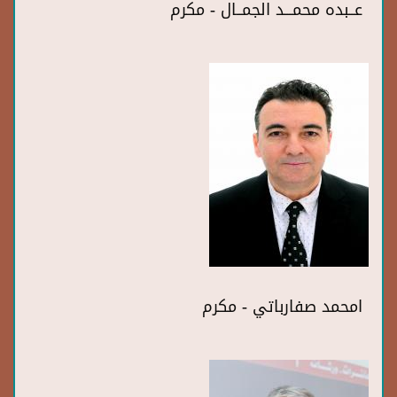
عــبده محمـــد الجمــال - مكرم
امحمد صفارباتي - مكرم