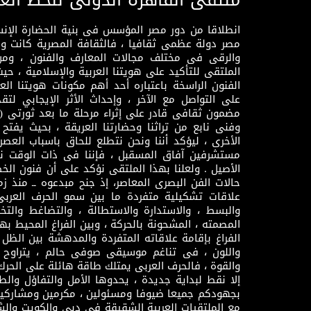
انطلاقا من دور مصر المؤسس فى بنية الحضارة الإنسـا
مصر دولة عظمى ثقافيا ، فالثقافة المصرية كانت 
والرقى فى مختلف مجالات المعارف والفنون ، ومن
الملتقى للتأكيد على هويتنا العربية والإسلامية ، ح
الفنون الراسخة باعتباره أحد أهم مكونات هويتنا العر
على التواصل مع الآخر ، وإحداث الأثر الإيجابي لت
وفنى نابع من تراثنا وحضارتنا العريقة ، بحيث يفتح حو
الأخرى ، ليؤكد أننا ونحن نتطلع للحاق باسباب العصر
مستشرفين آفاق المسقبل ، فإننا فى ذات الوقت نتم
الأصيل . ولعلنا بهذا الملتقى نؤكد على أن فنون الخط
حالات الفن البصرى المعاصر، إذ جنح مبدعوه ــ منذ زمن
علاقات تشكيلية متفردة ما بين سمو الحرف العرب
والبسط ، والاستدارة والاستطالة ، والتضاغط والتخ
المصمته ، المشحونة بالحركة ، وبين الفراغ المحيط به
الفراغ بإقامة علاقاته المتفردة والمدهشة بين الظل وا
واللون ، فى تناغم موسيقى صوفى حالم ، يتراوح بي
والقوة ، فالحرف العربى يمتلك طاقة هائلة على الحرك
إلا نقط لبداية جديدة ، يحدوها الأمل والتفاؤل وال
بجهودكم جميعا ضيوفا ومسئولين ، مكرمين ومشاركين
مع الملتقيات العربية الشقيقة فى دبى والكويت والش