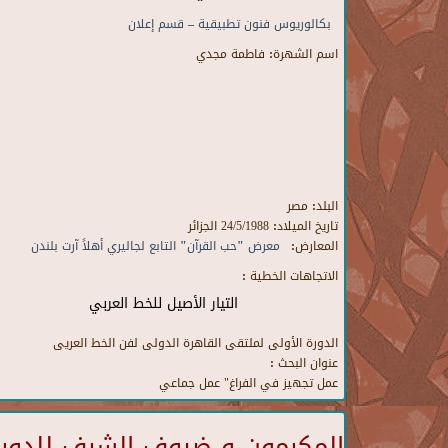
بكالوريوس فنون تطبيقية – قسم إعلان
اسم الشهرة:
فاطمة مجدي
البلد:
مصر
تاريخ الميلاد:
24/5/1988 الجزائر
المعارض:
معرض "حب القرآن" التابع لجاليري أهلاً آرت بلندن
الاتجاهات الخطية :
التيار الأصيل للخط العربي
الدورة الأولى لملتقى القاهرة الدولى لفن الخط العريى
عنوان البحث :
عمل تجهيز في الفراغ" عمل جماعي
المكرمون و ضيوف الشرف للدورة 