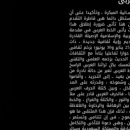
نية المبكرة ، وتأكيدا عـلى أن
وستظل دائما هى قاطرة التقدم
 هنا تأتى ضرورة إطلاق هذا
يث يأتى الخط العربى فى مقدمة
بية والإسلامية الإصيلة القادرة
قديم رؤية ثقافية جديدة ، ذات
مضمون ثقافى قادر على إثراء مرحلة ما بعد ثورتى (25 يناير و30 يونيو) بزخم ثقافى
ارا تفاعليا بناءاً مع الثقافات
 الحديث بزخمه العلمى والتقنى
سك بكل تراثنا العربى الراسخ
 العربى تعبر عن حالة نادرة من
 بعيد ــ إلى التجريد ، وأقاموا
ى وشموخه ، وقدرته على المد
لخل ، وبين كتلة الحرف العربى
ا ، فالحرف العربى قادر على ملأ
لنور ، والكتلة والفراغ ، والخط
ن الرهافة والرخاوة والغلاظة
 ، لذلك فإن هذا الملتقى ما هو
طموح ، فى إن تتنامى وتستمر ،
 ، وهى دعوة للتآخى والتكامل
ارقة والمملكة السعودية وسائر