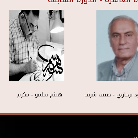
د برجاوي - ضيف شرف
هيثم سلمو - مكرم
ربى