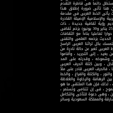
وستظل دائما هى قاطرة التقدم
 هنا تأتى ضرورة إطلاق هذا
يث يأتى الخط العربى فى مقدمة
بية والإسلامية الإصيلة القادرة
قديم رؤية ثقافية جديدة ، ذات
مضمون ثقافى قادر على إثراء مرحلة ما بعد ثورتى (25 يناير و30 يونيو) بزخم ثقافى
ارا تفاعليا بناءاً مع الثقافات
 الحديث بزخمه العلمى والتقنى
سك بكل تراثنا العربى الراسخ
 العربى تعبر عن حالة نادرة من
 بعيد ــ إلى التجريد ، وأقاموا
ى وشموخه ، وقدرته على المد
لخل ، وبين كتلة الحرف العربى
ا ، فالحرف العربى قادر على ملأ
لنور ، والكتلة والفراغ ، والخط
ن الرهافة والرخاوة والغلاظة
 ، لذلك فإن هذا الملتقى ما هو
طموح ، فى إن تتنامى وتستمر ،
 ، وهى دعوة للتآخى والتكامل
ارقة والمملكة السعودية وسائر