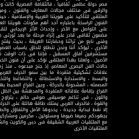
مصر دولة عظمى ثقافيا ، فالثقافة المصرية كانت 
والرقى فى مختلف مجالات المعارف والفنون ، ومن
الملتقى للتأكيد على هويتنا العربية والإسلامية ، ح
الفنون الراسخة باعتباره أحد أهم مكونات هويتنا العر
على التواصل مع الآخر ، وإحداث الأثر الإيجابي لت
وفنى نابع من تراثنا وحضارتنا العريقة ، بحيث يفتح حو
الأخرى ، ليؤكد أننا ونحن نتطلع للحاق باسباب العصر
مستشرفين آفاق المسقبل ، فإننا فى ذات الوقت نتم
الأصيل . ولعلنا بهذا الملتقى نؤكد على أن فنون الخط
حالات الفن البصرى المعاصر، إذ جنح مبدعوه ــ منذ زمن
علاقات تشكيلية متفردة ما بين سمو الحرف العرب
والبسط ، والاستدارة والاستطالة ، والتضاغط والتخ
المصمته ، المشحونة بالحركة ، وبين الفراغ المحيط به
الفراغ بإقامة علاقاته المتفردة والمدهشة بين الظل وا
واللون ، فى تناغم موسيقى صوفى حالم ، يتراوح بي
والقوة ، فالحرف العربى يمتلك طاقة هائلة على الحرك
إلا نقط لبداية جديدة ، يحدوها الأمل والتفاؤل وال
بجهودكم جميعا ضيوفا ومسئولين ، مكرمين ومشاركين
مع الملتقيات العربية الشقيقة فى دبى والكويت والش
الملتقيات الأخرى