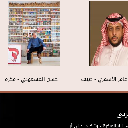
عامر الأسمري - ضيف
حسن المسعودي - مكرم
ربى
نية المبكرة ، وتأكيدا عـلى أن