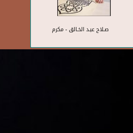
صـلاح عبـد الخـالق - مكرم