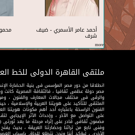
أحمد عامر الأسمري - ضيف
محمو
شرف
more
ملتقى القاهرة الدولى للخط الع
انطلاقا من دور مصر المؤسس فى بنية الحضارة الإنسـا
مصر دولة عظمى ثقافيا ، فالثقافة المصرية كانت 
والرقى فى مختلف مجالات المعارف والفنون ، ومن
الملتقى للتأكيد على هويتنا العربية والإسلامية ، ح
الفنون الراسخة باعتباره أحد أهم مكونات هويتنا العر
على التواصل مع الآخر ، وإحداث الأثر الإيجابي لت
وفنى نابع من تراثنا وحضارتنا العريقة ، بحيث يفتح حو
الأخرى ، ليؤكد أننا ونحن نتطلع للحاق باسباب العصر