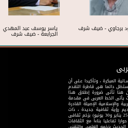
د برجاوي - ضيف شرف
ياسر يوسف عبد المهدي
الجرابعة - ضيف شرف
ربى
نية المبكرة ، وتأكيدا عـلى أن
وستظل دائما هى قاطرة التقدم
 هنا تأتى ضرورة إطلاق هذا
يث يأتى الخط العربى فى مقدمة
بية والإسلامية الإصيلة القادرة
قديم رؤية ثقافية جديدة ، ذات
مضمون ثقافى قادر على إثراء مرحلة ما بعد ثورتى (25 يناير و30 يونيو) بزخم ثقافى
ارا تفاعليا بناءاً مع الثقافات
 الحديث بزخمه العلمى والتقنى