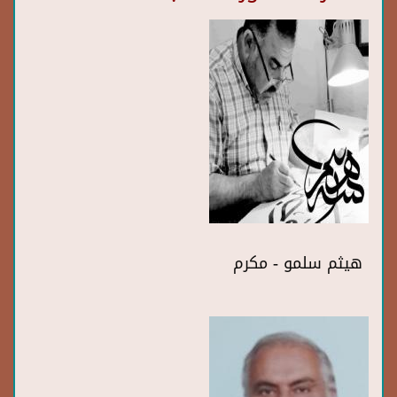
هيثم سلمو - مكرم