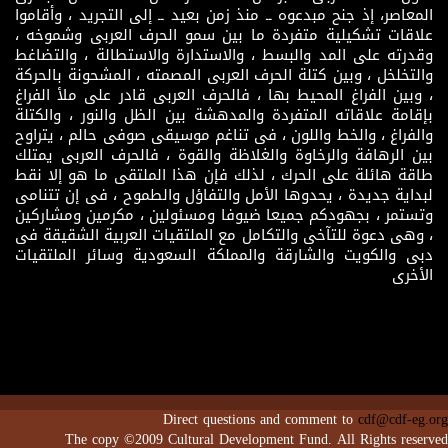
المعاصر، إذ جنح مبدعوه ــ منذ زمن بعيد ــ إلى التجريد ، وأقاموا
علاقات تشكيلية متفردة ما بين سمو الحرف العربى وشموخه ،
وقدرته على المد والبسط ، والاستدارة والاستطالة ، والتضاغط
والتخلخل ، وبين كتلة الحرف العربى المصمته ، المشحونة بالحركة
، وبين الفراغ المحيط بها ، فالحرف العربى قادر على ملأ الفراغ
بإقامة علاقاته المتفردة والمدهشة بين الظل والنور ، والكتلة
والفراغ ، والخط واللون ، فى تناغم موسيقى صوفى حالم ، يتراوح
بين الرهافة والرخاوة والغلاظة والقوة ، فالحرف العربى يمتلك
طاقة هائلة على الحرك ، لذلك فإن هذا الملتقى ما هو إلا نقط
لبداية جديدة ، يحدوها الأمل والتفاؤل والطموح ، فى إن تتنامى
وتستمر ، بجهودكم جميعا ضيوفا ومسئولين ، مكرمين ومشاركين
، وهى دعوة للتآخى والتكامل مع الملتقيات العربية الشقيقة فى
دبى والكويت والشارقة والمملكة السعودية وسائر الملتقيات
الأخرى
Direct questions and comment to
cdf@cdf-eg.org
The copy ©2009 Cultural Development Fund. All Rights reserved