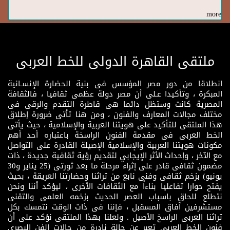
more
ملتقى القاهرة الدولى للخط العربى
انطلاقا من دور مصر المؤسس فى بنية الحضارة الإنسـانية
المبكرة ، وتأكيدا عـلى أن مصر دولة عظمى ثقافيا ، فالثقافة
المصرية كانت وستظل دائما هى قاطرة التقدم والرقى فى
مختلف مجالات المعارف والفنون ، ومن هنا تأتى ضرورة إطلاق
هذا الملتقى للتأكيد على هويتنا العربية والإسلامية ، حيث يأتى
الخط العربى فى مقدمة الفنون الراسخة باعتباره أحد أهم
مكونات هويتنا العربية والإسلامية الإصيلة القادرة على التواصل
مع الآخر ، وإحداث الأثر الإيجابي لتقديم رؤية ثقافية جديدة ، ذات
مضمون ثقافى قادر على إثراء مرحلة ما بعد ثورتى (25 يناير و30
يونيو) بزخم ثقافى وفنى نابع من تراثنا وحضارتنا العريقة ، بحيث
يفتح حوارا تفاعليا بناءاً مع الثقافات الأخرى ، ليؤكد أننا ونحن
نتطلع للحاق باسباب العصر الحديث بزخمه العلمى والتقنى
مستشرفين آفاق المسقبل ، فإننا فى ذات الوقت نتمسك بكل
تراثنا العربى الراسخ الأصيل . ولعلنا بهذا الملتقى نؤكد على أن
فنون الخط العربى تعبر عن حالة نادرة من حالات الفن البصرى