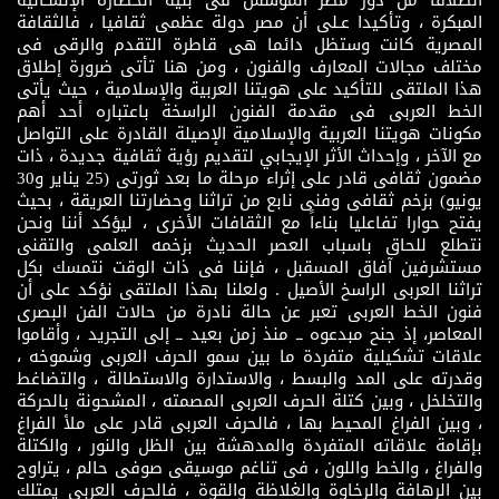
المبكرة ، وتأكيدا عـلى أن مصر دولة عظمى ثقافيا ، فالثقافة
المصرية كانت وستظل دائما هى قاطرة التقدم والرقى فى
مختلف مجالات المعارف والفنون ، ومن هنا تأتى ضرورة إطلاق
هذا الملتقى للتأكيد على هويتنا العربية والإسلامية ، حيث يأتى
الخط العربى فى مقدمة الفنون الراسخة باعتباره أحد أهم
مكونات هويتنا العربية والإسلامية الإصيلة القادرة على التواصل
مع الآخر ، وإحداث الأثر الإيجابي لتقديم رؤية ثقافية جديدة ، ذات
مضمون ثقافى قادر على إثراء مرحلة ما بعد ثورتى (25 يناير و30
يونيو) بزخم ثقافى وفنى نابع من تراثنا وحضارتنا العريقة ، بحيث
يفتح حوارا تفاعليا بناءاً مع الثقافات الأخرى ، ليؤكد أننا ونحن
نتطلع للحاق باسباب العصر الحديث بزخمه العلمى والتقنى
مستشرفين آفاق المسقبل ، فإننا فى ذات الوقت نتمسك بكل
تراثنا العربى الراسخ الأصيل . ولعلنا بهذا الملتقى نؤكد على أن
فنون الخط العربى تعبر عن حالة نادرة من حالات الفن البصرى
المعاصر، إذ جنح مبدعوه ــ منذ زمن بعيد ــ إلى التجريد ، وأقاموا
علاقات تشكيلية متفردة ما بين سمو الحرف العربى وشموخه ،
وقدرته على المد والبسط ، والاستدارة والاستطالة ، والتضاغط
والتخلخل ، وبين كتلة الحرف العربى المصمته ، المشحونة بالحركة
، وبين الفراغ المحيط بها ، فالحرف العربى قادر على ملأ الفراغ
بإقامة علاقاته المتفردة والمدهشة بين الظل والنور ، والكتلة
والفراغ ، والخط واللون ، فى تناغم موسيقى صوفى حالم ، يتراوح
بين الرهافة والرخاوة والغلاظة والقوة ، فالحرف العربى يمتلك