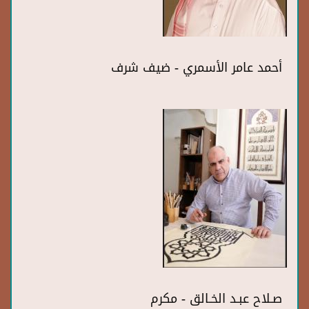
أحمد عامر الأسمري - ضيف شرف
صـلاح عبـد الخـالق - مكرم