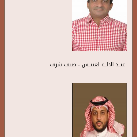
عبــد الالــه لعبيــس - ضيف شرف