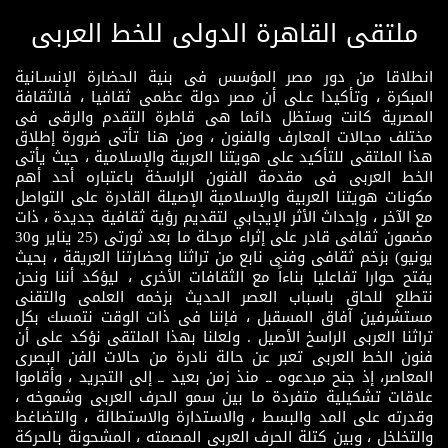
ملتقى القاهرة الدولى للخط العربى
انطلاقا من دور مصر المؤسس فى بنية الحضارة الإنسـانية
المبكرة ، وتأكيدا عـلى أن مصر دولة عظمى ثقافيا ، فالثقافة
المصرية كانت وستظل دائما هى قاطرة التقدم والرقى فى
مختلف مجالات المعارف والفنون ، ومن هنا تأتى ضرورة إطلاق
هذا الملتقى للتأكيد على هويتنا العربية والإسلامية ، حيث يأتى
الخط العربى فى مقدمة الفنون الراسخة باعتباره أحد أهم
مكونات هويتنا العربية والإسلامية الإصيلة القادرة على التواصل
مع الآخر ، وإحداث الأثر الإيجابي لتقديم رؤية ثقافية جديدة ، ذات
مضمون ثقافى قادر على إثراء مرحلة ما بعد ثورتى (25 يناير و30
يونيو) بزخم ثقافى وفنى نابع من تراثنا وحضارتنا العريقة ، بحيث
يفتح حوارا تفاعليا بناءاً مع الثقافات الأخرى ، ليؤكد أننا ونحن
نتطلع للحاق باسباب العصر الحديث بزخمه العلمى والتقنى
مستشرفين آفاق المسقبل ، فإننا فى ذات الوقت نتمسك بكل
تراثنا العربى الراسخ الأصيل . ولعلنا بهذا الملتقى نؤكد على أن
فنون الخط العربى تعبر عن حالة نادرة من حالات الفن البصرى
المعاصر، إذ جنح مبدعوه ــ منذ زمن بعيد ــ إلى التجريد ، وأقاموا
علاقات تشكيلية متفردة ما بين سمو الحرف العربى وشموخه ،
وقدرته على المد والبسط ، والاستدارة والاستطالة ، والتضاغط
والتخلخل ، وبين كتلة الحرف العربى المصمته ، المشحونة بالحركة