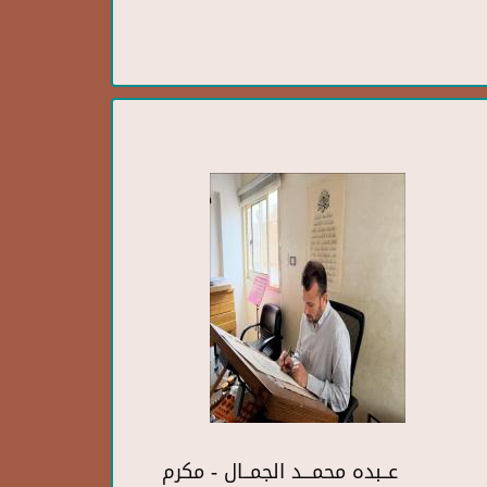
عــبده محمـــد الجمــال - مكرم