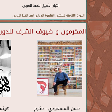
التيار الأصيل للخط العربي
الدورة االثامنة لملتقى القاهرة الدولى لفن الخط العريى
المكرمون و ضيوف الشرف للدورة 
حسن المسعودي - مكرم
هيثم 