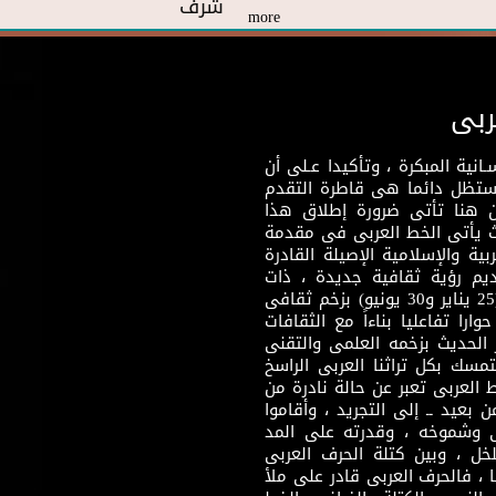
شرف
more
ربى
نية المبكرة ، وتأكيدا عـلى أن
وستظل دائما هى قاطرة التقدم
 هنا تأتى ضرورة إطلاق هذا
يث يأتى الخط العربى فى مقدمة
بية والإسلامية الإصيلة القادرة
قديم رؤية ثقافية جديدة ، ذات
مضمون ثقافى قادر على إثراء مرحلة ما بعد ثورتى (25 يناير و30 يونيو) بزخم ثقافى
ارا تفاعليا بناءاً مع الثقافات
 الحديث بزخمه العلمى والتقنى
سك بكل تراثنا العربى الراسخ
 العربى تعبر عن حالة نادرة من
 بعيد ــ إلى التجريد ، وأقاموا
ى وشموخه ، وقدرته على المد
لخل ، وبين كتلة الحرف العربى
ا ، فالحرف العربى قادر على ملأ