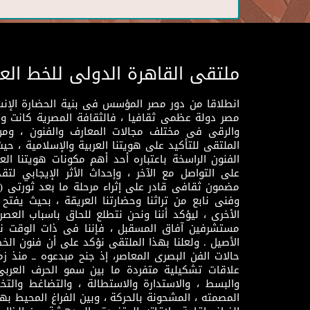
ملتقى القاهرة الدولى للخط الع
انطلاقا من دور مصر المؤسس فى بنية الحضارة الإنسـا
مصر دولة عظمى ثقافيا ، فالثقافة المصرية كانت 
والرقى فى مختلف مجالات المعارف والفنون ، ومن
الملتقى للتأكيد على هويتنا العربية والإسلامية ، ح
الفنون الراسخة باعتباره أحد أهم مكونات هويتنا العر
على التواصل مع الآخر ، وإحداث الأثر الإيجابي لت
وفنى نابع من تراثنا وحضارتنا العريقة ، بحيث يفتح حو
الأخرى ، ليؤكد أننا ونحن نتطلع للحاق باسباب العصر
مستشرفين آفاق المسقبل ، فإننا فى ذات الوقت نتم
الأصيل . ولعلنا بهذا الملتقى نؤكد على أن فنون الخط
حالات الفن البصرى المعاصر، إذ جنح مبدعوه ــ منذ زمن
علاقات تشكيلية متفردة ما بين سمو الحرف العرب
والبسط ، والاستدارة والاستطالة ، والتضاغط والتخ
المصمته ، المشحونة بالحركة ، وبين الفراغ المحيط به