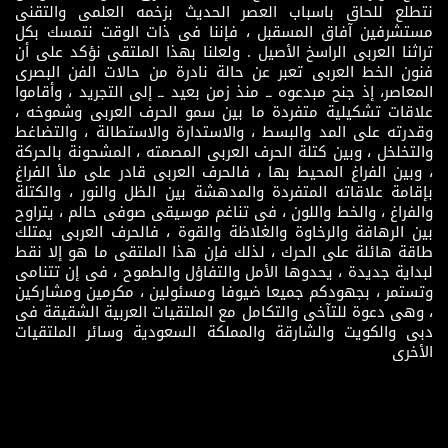
نتطلع للحاق باسباب العصر الحديث بزخمه العلمى والتقنى
مستشرفين آفاق المسقبل ، فإننا فى ذات الوقت نتمسك بكل
تراثنا العربى الراسخ الأصيل . ولعلنا بهذا الملتقى نؤكد على أن
فنون الخط العربى تعبر عن حالة نادرة من حالات الفن البصرى
المعاصر، إذ جنح مبدعوه ــ منذ زمن بعيد ــ إلى التجريد ، وأقاموا
علاقات تشكيلية متفردة ما بين سمو الحرف العربى وشموخه ،
وقدرته على المد والبسط ، والاستدارة والاستطالة ، والتضاغط
والتخلخل ، وبين كتلة الحرف العربى المصمته ، المشحونة بالحركة
، وبين الفراغ المحيط بها ، فالحرف العربى قادر على ملأ الفراغ
بإقامة علاقاته المتفردة والمدهشة بين الظل والنور ، والكتلة
والفراغ ، والخط واللون ، فى تناغم موسيقى صوفى حالم ، يتراوح
بين الرهافة والرخاوة والغلاظة والقوة ، فالحرف العربى يمتلك
طاقة هائلة على الحرك ، لذلك فإن هذا الملتقى ما هو إلا نقط
لبداية جديدة ، يحدوها الأمل والتفاؤل والطموح ، فى إن تتنامى
وتستمر ، بجهودكم جميعا ضيوفا ومسئولين ، مكرمين ومشاركين
، وهى دعوة للتآخى والتكامل مع الملتقيات العربية الشقيقة فى
دبى والكويت والشارقة والمملكة السعودية وسائر الملتقيات
الأخرى