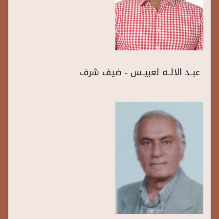
عبــد الالــه لعبيــس - ضيف شرف