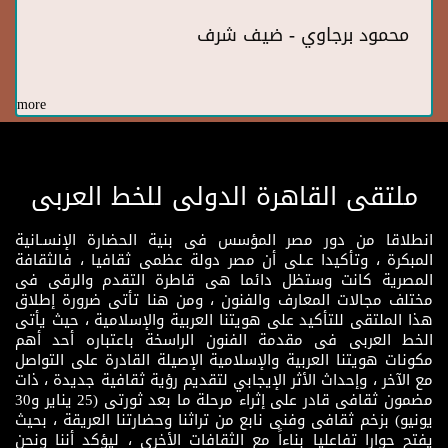
محمود برجاوي - ضيف شرف
more
ملتقى القاهرة الدولى للخط العربى
انطلاقا من دور مصر المؤسس فى بنية الحضارة الإنسـانية
المبكرة ، وتأكيدا عـلى أن مصر دولة عظمى ثقافيا ، فالثقافة
المصرية كانت وستظل دائما هى قاطرة التقدم والرقى فى
مختلف مجالات المعارف والفنون ، ومن هنا تأتى ضرورة إطلاق
هذا الملتقى للتأكيد على هويتنا العربية والإسلامية ، حيث يأتى
الخط العربى فى مقدمة الفنون الراسخة باعتباره أحد أهم
مكونات هويتنا العربية والإسلامية الإصيلة القادرة على التواصل
مع الآخر ، وإحداث الأثر الإيجابي لتقديم رؤية ثقافية جديدة ، ذات
مضمون ثقافى قادر على إثراء مرحلة ما بعد ثورتى (25 يناير و30
يونيو) بزخم ثقافى وفنى نابع من تراثنا وحضارتنا العريقة ، بحيث
يفتح حوارا تفاعليا بناءاً مع الثقافات الأخرى ، ليؤكد أننا ونحن