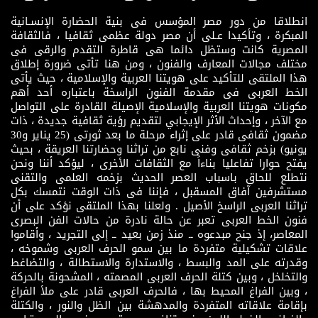
انطلاقا من دور مصر المؤسس فى بنية الحضارة الإنسـانية
المبكرة ، وتأكيدا عـلى أن مصر دولة عظمى ثقافيا ، فالثقافة
المصرية كانت وستظل دائما هى قاطرة التقدم والرقى فى
مختلف مجالات المعارف والفنون ، ومن هنا تأتى ضرورة إطلاق
هذا الملتقى للتأكيد على هويتنا العربية والإسلامية ، حيث يأتى
الخط العربى فى مقدمة الفنون الراسخة باعتباره أحد أهم
مكونات هويتنا العربية والإسلامية الإصيلة القادرة على التواصل
مع الآخر ، وإحداث الأثر الإيجابي لتقديم رؤية ثقافية جديدة ، ذات
مضمون ثقافى قادر على إثراء مرحلة ما بعد ثورتى (25 يناير و30
يونيو) بزخم ثقافى وفنى نابع من تراثنا وحضارتنا العريقة ، بحيث
يفتح حوارا تفاعليا بناءاً مع الثقافات الأخرى ، ليؤكد أننا ونحن
نتطلع للحاق باسباب العصر الحديث بزخمه العلمى والتقنى
مستشرفين آفاق المسقبل ، فإننا فى ذات الوقت نتمسك بكل
تراثنا العربى الراسخ الأصيل . ولعلنا بهذا الملتقى نؤكد على أن
فنون الخط العربى تعبر عن حالة نادرة من حالات الفن البصرى
المعاصر، إذ جنح مبدعوه ــ منذ زمن بعيد ــ إلى التجريد ، وأقاموا
علاقات تشكيلية متفردة ما بين سمو الحرف العربى وشموخه ،
وقدرته على المد والبسط ، والاستدارة والاستطالة ، والتضاغط
والتخلخل ، وبين كتلة الحرف العربى المصمته ، المشحونة بالحركة
، وبين الفراغ المحيط بها ، فالحرف العربى قادر على ملأ الفراغ
بإقامة علاقاته المتفردة والمدهشة بين الظل والنور ، والكتلة