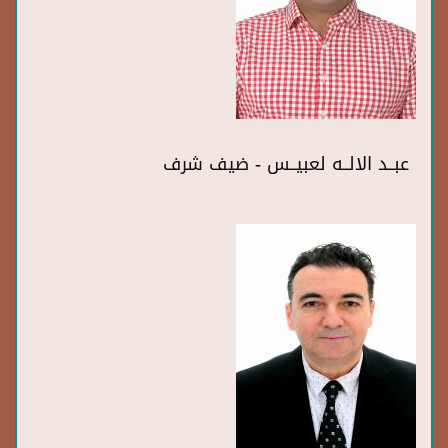
عبــد الالــه لعبيــس - ضيف شرف