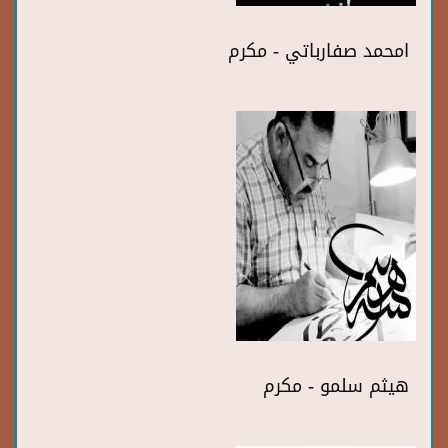
امحمد صفارباتي - مكرم
هيثم سلمو - مكرم