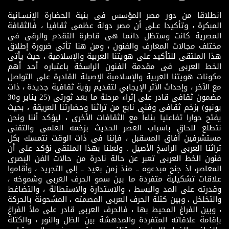
انطلاقا من دور مصر المؤسس فى بنية الحضارة الإنسـانية
المبكرة ، وتأكيدا عـلى أن مصر دولة عظمى ثقافيا ، فالثقافة
المصرية كانت وستظل دائما هى قاطرة التقدم والرقى فى
مختلف مجالات المعارف والفنون ، ومن هنا تأتى ضرورة إطلاق
هذا الملتقى للتأكيد على هويتنا العربية والإسلامية ، حيث يأتى
الخط العربى فى مقدمة الفنون الراسخة باعتباره أحد أهم
مكونات هويتنا العربية والإسلامية الإصيلة القادرة على التواصل
مع الآخر ، وإحداث الأثر الإيجابي لتقديم رؤية ثقافية جديدة ، ذات
مضمون ثقافى قادر على إثراء مرحلة ما بعد ثورتى (25 يناير و30
يونيو) بزخم ثقافى وفنى نابع من تراثنا وحضارتنا العريقة ، بحيث
يفتح حوارا تفاعليا بناءاً مع الثقافات الأخرى ، ليؤكد أننا ونحن
نتطلع للحاق باسباب العصر الحديث بزخمه العلمى والتقنى
مستشرفين آفاق المسقبل ، فإننا فى ذات الوقت نتمسك بكل
تراثنا العربى الراسخ الأصيل . ولعلنا بهذا الملتقى نؤكد على أن
فنون الخط العربى تعبر عن حالة نادرة من حالات الفن البصرى
المعاصر، إذ جنح مبدعوه ــ منذ زمن بعيد ــ إلى التجريد ، وأقاموا
علاقات تشكيلية متفردة ما بين سمو الحرف العربى وشموخه ،
وقدرته على المد والبسط ، والاستدارة والاستطالة ، والتضاغط
والتخلخل ، وبين كتلة الحرف العربى المصمته ، المشحونة بالحركة
، وبين الفراغ المحيط بها ، فالحرف العربى قادر على ملأ الفراغ
بإقامة علاقاته المتفردة والمدهشة بين الظل والنور ، والكتلة