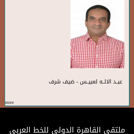
عبــد الالــه لعبيــس - ضيف شرف
more
ملتقى القاهرة الدولى للخط العربى