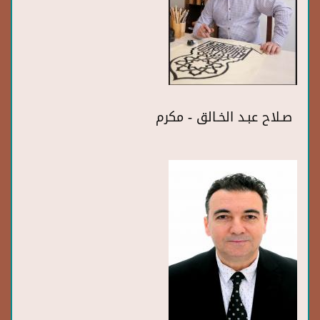
صـلاح عبـد الخـالق - مكرم