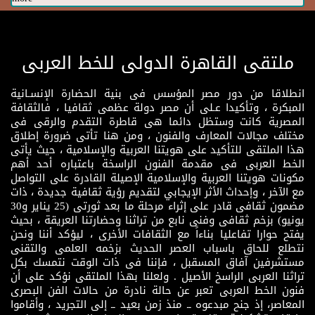
ملتقى القاهرة الدولى للخط العربى
انطلاقا من دور مصر المؤسس فى بنية الحضارة الإنسـانية
المبكرة ، وتأكيدا عـلى أن مصر دولة عظمى ثقافيا ، فالثقافة
المصرية كانت وستظل دائما هى قاطرة التقدم والرقى فى
مختلف مجالات المعارف والفنون ، ومن هنا تأتى ضرورة إطلاق
هذا الملتقى للتأكيد على هويتنا العربية والإسلامية ، حيث يأتى
الخط العربى فى مقدمة الفنون الراسخة باعتباره أحد أهم
مكونات هويتنا العربية والإسلامية الإصيلة القادرة على التواصل
مع الآخر ، وإحداث الأثر الإيجابي لتقديم رؤية ثقافية جديدة ، ذات
مضمون ثقافى قادر على إثراء مرحلة ما بعد ثورتى (25 يناير و30
يونيو) بزخم ثقافى وفنى نابع من تراثنا وحضارتنا العريقة ، بحيث
يفتح حوارا تفاعليا بناءاً مع الثقافات الأخرى ، ليؤكد أننا ونحن
نتطلع للحاق باسباب العصر الحديث بزخمه العلمى والتقنى
مستشرفين آفاق المسقبل ، فإننا فى ذات الوقت نتمسك بكل
تراثنا العربى الراسخ الأصيل . ولعلنا بهذا الملتقى نؤكد على أن
فنون الخط العربى تعبر عن حالة نادرة من حالات الفن البصرى
المعاصر، إذ جنح مبدعوه ــ منذ زمن بعيد ــ إلى التجريد ، وأقاموا