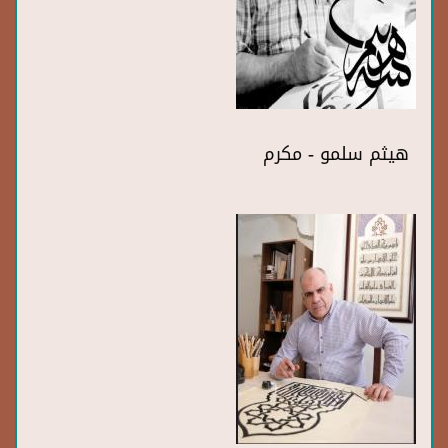
هيثم سلمو - مكرم