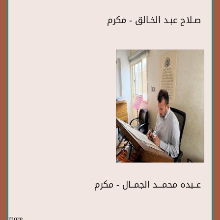
صـلاح عبـد الخـالق - مكرم
عــبده محمـــد الجمــال - مكرم
more