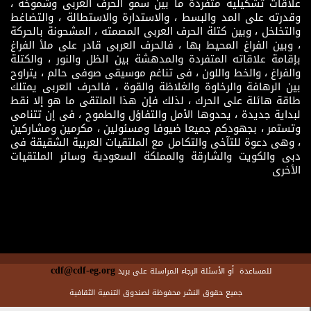
علاقات تشكيلية متفردة ما بين سمو الحرف العربى وشموخه ،
وقدرته على المد والبسط ، والاستدارة والاستطالة ، والتضاغط
والتخلخل ، وبين كتلة الحرف العربى المصمته ، المشحونة بالحركة
، وبين الفراغ المحيط بها ، فالحرف العربى قادر على ملأ الفراغ
بإقامة علاقاته المتفردة والمدهشة بين الظل والنور ، والكتلة
والفراغ ، والخط واللون ، فى تناغم موسيقى صوفى حالم ، يتراوح
بين الرهافة والرخاوة والغلاظة والقوة ، فالحرف العربى يمتلك
طاقة هائلة على الحرك ، لذلك فإن هذا الملتقى ما هو إلا نقط
لبداية جديدة ، يحدوها الأمل والتفاؤل والطموح ، فى إن تتنامى
وتستمر ، بجهودكم جميعا ضيوفا ومسئولين ، مكرمين ومشاركين
، وهى دعوة للتآخى والتكامل مع الملتقيات العربية الشقيقة فى
دبى والكويت والشارقة والمملكة السعودية وسائر الملتقيات
الأخرى
cdf@cdf-eg.org
للمساعدة أو الأسئلة الرجاء المراسلة على بريد
جميع حقوق النشر محفوظة لصندوق التنمية الثقافية