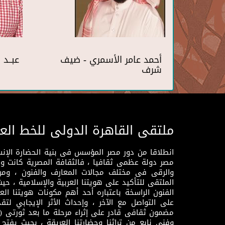
أحمد عامر الأسمري - ضيف
عبــد
شرف
ملتقى القاهرة الدولى للخط الع
انطلاقا من دور مصر المؤسس فى بنية الحضارة الإنسـا
مصر دولة عظمى ثقافيا ، فالثقافة المصرية كانت 
والرقى فى مختلف مجالات المعارف والفنون ، ومن
الملتقى للتأكيد على هويتنا العربية والإسلامية ، ح
الفنون الراسخة باعتباره أحد أهم مكونات هويتنا العر
على التواصل مع الآخر ، وإحداث الأثر الإيجابي لت
وفنى نابع من تراثنا وحضارتنا العريقة ، بحيث يفتح حو