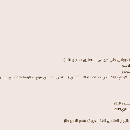
-ديواني-جلي ديواني-نستعليق-نسخ والثلث)
امية
لكوفي
اهرةالإجازات
التي
حصلت
عليها
:
كوفي
(
فاطمي،مصحفي،مربع
) -
الرقعة
-
الديواني
وجلي
حيمى
2019
سناري
2019
باليوم
​
العالمي
للغة
العربية
)
بقصر
الأمير
طاز