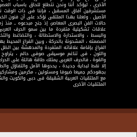
الأخرى ، ليؤكد أننا ونحن نتطلع للحاق باسباب العصر
مستشرفين آفاق المسقبل ، فإننا فى ذات الوقت نتم
الأصيل . ولعلنا بهذا الملتقى نؤكد على أن فنون الخط
حالات الفن البصرى المعاصر، إذ جنح مبدعوه ــ منذ زمن
علاقات تشكيلية متفردة ما بين سمو الحرف العرب
والبسط ، والاستدارة والاستطالة ، والتضاغط والتخ
المصمته ، المشحونة بالحركة ، وبين الفراغ المحيط به
الفراغ بإقامة علاقاته المتفردة والمدهشة بين الظل وا
واللون ، فى تناغم موسيقى صوفى حالم ، يتراوح بي
والقوة ، فالحرف العربى يمتلك طاقة هائلة على الحرك
إلا نقط لبداية جديدة ، يحدوها الأمل والتفاؤل وال
بجهودكم جميعا ضيوفا ومسئولين ، مكرمين ومشاركين
مع الملتقيات العربية الشقيقة فى دبى والكويت والش
الملتقيات الأخرى