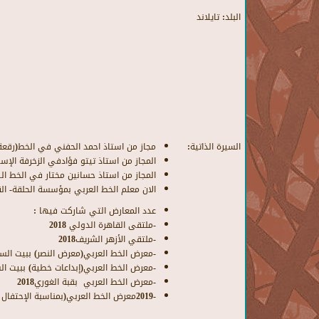
البلد:
تايلاند
السيرة الذاتية:
مجاز من استاذ احمد الحفني في الخط(رقعة
المجاز من استاذ تيتو فؤادفي الزخرفة الإسل
المجاز من استاذ حسانين مختار في الخط ا
الان معلم الخط العربي بمؤسسة الحلقة- الق
عدد
المعارض
التي
شاركت
فيها
:
-
ملتقى
القاهرة
الدولي
2018
-
ملتقي
الأزهر
الشريف
2018
-
معرض
الخط
العربي
(
معرض
النصر
)​
ببيت
الس
-
معرض
الخط
العربي
(
إبداعات
خطية
)
ببيت
ال
-
معرض
الخط
العربي
بقبة
الغوري
2018
-2019
معرض
الخط
العربي
(
بمناسبة
الإحتفال