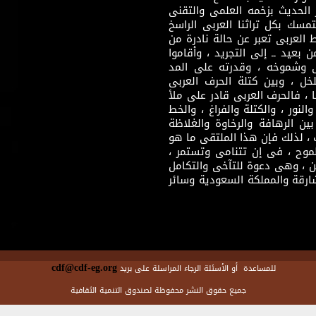
 الحديث بزخمه العلمى والتقنى
سك بكل تراثنا العربى الراسخ
 العربى تعبر عن حالة نادرة من
 بعيد ــ إلى التجريد ، وأقاموا
ى وشموخه ، وقدرته على المد
لخل ، وبين كتلة الحرف العربى
ا ، فالحرف العربى قادر على ملأ
لنور ، والكتلة والفراغ ، والخط
ن الرهافة والرخاوة والغلاظة
 ، لذلك فإن هذا الملتقى ما هو
طموح ، فى إن تتنامى وتستمر ،
 ، وهى دعوة للتآخى والتكامل
ارقة والمملكة السعودية وسائر
cdf@cdf-eg.org
للمساعدة أو الأسئلة الرجاء المراسلة على بريد
جميع حقوق النشر محفوظة لصندوق التنمية الثقافية