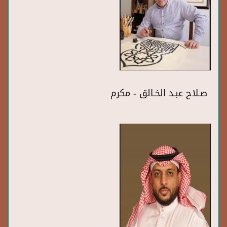
صـلاح عبـد الخـالق - مكرم