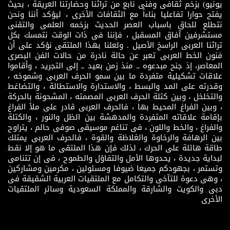
يونيو) بزخم ثقافى وفنى نابع من تراثنا وحضارتنا العريقة ، بحيث
يفتح حوارا تفاعليا بناءاً مع الثقافات الأخرى ، ليؤكد أننا ونحن
نتطلع للحاق باسباب العصر الحديث بزخمه العلمى والتقنى
مستشرفين آفاق المسقبل ، فإننا فى ذات الوقت نتمسك بكل
تراثنا العربى الراسخ الأصيل . ولعلنا بهذا الملتقى نؤكد على أن
فنون الخط العربى تعبر عن حالة نادرة من حالات الفن البصرى
المعاصر، إذ جنح مبدعوه ــ منذ زمن بعيد ــ إلى التجريد ، وأقاموا
علاقات تشكيلية متفردة ما بين سمو الحرف العربى وشموخه ،
وقدرته على المد والبسط ، والاستدارة والاستطالة ، والتضاغط
والتخلخل ، وبين كتلة الحرف العربى المصمته ، المشحونة بالحركة
، وبين الفراغ المحيط بها ، فالحرف العربى قادر على ملأ الفراغ
بإقامة علاقاته المتفردة والمدهشة بين الظل والنور ، والكتلة
والفراغ ، والخط واللون ، فى تناغم موسيقى صوفى حالم ، يتراوح
بين الرهافة والرخاوة والغلاظة والقوة ، فالحرف العربى يمتلك
طاقة هائلة على الحرك ، لذلك فإن هذا الملتقى ما هو إلا نقط
لبداية جديدة ، يحدوها الأمل والتفاؤل والطموح ، فى إن تتنامى
وتستمر ، بجهودكم جميعا ضيوفا ومسئولين ، مكرمين ومشاركين
، وهى دعوة للتآخى والتكامل مع الملتقيات العربية الشقيقة فى
دبى والكويت والشارقة والمملكة السعودية وسائر الملتقيات
الأخرى