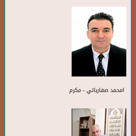
امحمد صفارباتي - مكرم