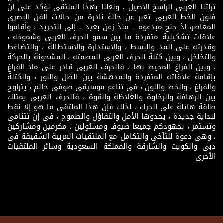
تراثنا العربى الراسخ الأصيل . ولعلنا بهذا الملتقى نؤكد على أن
فنون الخط العربى تعبر عن حالة نادرة من حالات الفن البصرى
المعاصر، إذ جنح مبدعوه ــ منذ زمن بعيد ــ إلى التجريد ، وأقاموا
علاقات تشكيلية متفردة ما بين سمو الحرف العربى وشموخه ،
وقدرته على المد والبسط ، والاستدارة والاستطالة ، والتضاغط
والتخلخل ، وبين كتلة الحرف العربى المصمته ، المشحونة بالحركة
، وبين الفراغ المحيط بها ، فالحرف العربى قادر على ملأ الفراغ
بإقامة علاقاته المتفردة والمدهشة بين الظل والنور ، والكتلة
والفراغ ، والخط واللون ، فى تناغم موسيقى صوفى حالم ، يتراوح
بين الرهافة والرخاوة والغلاظة والقوة ، فالحرف العربى يمتلك
طاقة هائلة على الحرك ، لذلك فإن هذا الملتقى ما هو إلا نقط
لبداية جديدة ، يحدوها الأمل والتفاؤل والطموح ، فى إن تتنامى
وتستمر ، بجهودكم جميعا ضيوفا ومسئولين ، مكرمين ومشاركين
، وهى دعوة للتآخى والتكامل مع الملتقيات العربية الشقيقة فى
دبى والكويت والشارقة والمملكة السعودية وسائر الملتقيات
الأخرى