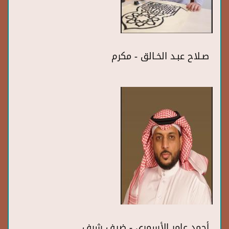
صـلاح عبـد الخـالق - مكرم
أحمد عامر الأسمري - ضيف شرف