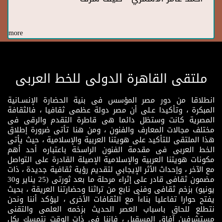
more
ملتقى القاهرة الدولى للخط العربى
انطلاقا من دور مصر المؤسس فى بنية الحضارة الإنسـانية
المبكرة ، وتأكيدا عـلى أن مصر دولة عظمى ثقافيا ، فالثقافة
المصرية كانت وستظل دائما هى قاطرة التقدم والرقى فى
مختلف مجالات المعارف والفنون ، ومن هنا تأتى ضرورة إطلاق
هذا الملتقى للتأكيد على هويتنا العربية والإسلامية ، حيث يأتى
الخط العربى فى مقدمة الفنون الراسخة باعتباره أحد أهم
مكونات هويتنا العربية والإسلامية الإصيلة القادرة على التواصل
مع الآخر ، وإحداث الأثر الإيجابي لتقديم رؤية ثقافية جديدة ، ذات
مضمون ثقافى قادر على إثراء مرحلة ما بعد ثورتى (25 يناير و30
يونيو) بزخم ثقافى وفنى نابع من تراثنا وحضارتنا العريقة ، بحيث
يفتح حوارا تفاعليا بناءاً مع الثقافات الأخرى ، ليؤكد أننا ونحن
نتطلع للحاق باسباب العصر الحديث بزخمه العلمى والتقنى
مستشرفين آفاق المسقبل ، فإننا فى ذات الوقت نتمسك بكل