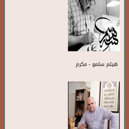
هيثم سلمو - مكرم