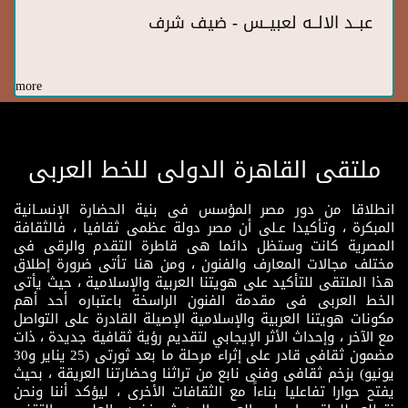
عبــد الالــه لعبيــس - ضيف شرف
more
ملتقى القاهرة الدولى للخط العربى
انطلاقا من دور مصر المؤسس فى بنية الحضارة الإنسـانية
المبكرة ، وتأكيدا عـلى أن مصر دولة عظمى ثقافيا ، فالثقافة
المصرية كانت وستظل دائما هى قاطرة التقدم والرقى فى
مختلف مجالات المعارف والفنون ، ومن هنا تأتى ضرورة إطلاق
هذا الملتقى للتأكيد على هويتنا العربية والإسلامية ، حيث يأتى
الخط العربى فى مقدمة الفنون الراسخة باعتباره أحد أهم
مكونات هويتنا العربية والإسلامية الإصيلة القادرة على التواصل
مع الآخر ، وإحداث الأثر الإيجابي لتقديم رؤية ثقافية جديدة ، ذات
مضمون ثقافى قادر على إثراء مرحلة ما بعد ثورتى (25 يناير و30
يونيو) بزخم ثقافى وفنى نابع من تراثنا وحضارتنا العريقة ، بحيث
يفتح حوارا تفاعليا بناءاً مع الثقافات الأخرى ، ليؤكد أننا ونحن