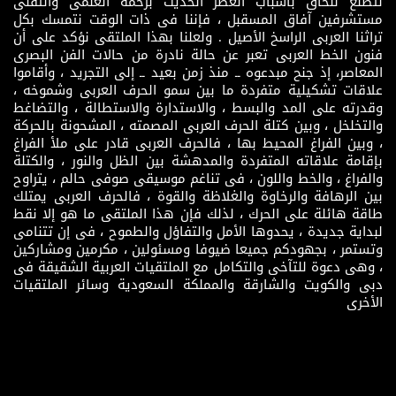
نتطلع للحاق باسباب العصر الحديث بزخمه العلمى والتقنى
مستشرفين آفاق المسقبل ، فإننا فى ذات الوقت نتمسك بكل
تراثنا العربى الراسخ الأصيل . ولعلنا بهذا الملتقى نؤكد على أن
فنون الخط العربى تعبر عن حالة نادرة من حالات الفن البصرى
المعاصر، إذ جنح مبدعوه ــ منذ زمن بعيد ــ إلى التجريد ، وأقاموا
علاقات تشكيلية متفردة ما بين سمو الحرف العربى وشموخه ،
وقدرته على المد والبسط ، والاستدارة والاستطالة ، والتضاغط
والتخلخل ، وبين كتلة الحرف العربى المصمته ، المشحونة بالحركة
، وبين الفراغ المحيط بها ، فالحرف العربى قادر على ملأ الفراغ
بإقامة علاقاته المتفردة والمدهشة بين الظل والنور ، والكتلة
والفراغ ، والخط واللون ، فى تناغم موسيقى صوفى حالم ، يتراوح
بين الرهافة والرخاوة والغلاظة والقوة ، فالحرف العربى يمتلك
طاقة هائلة على الحرك ، لذلك فإن هذا الملتقى ما هو إلا نقط
لبداية جديدة ، يحدوها الأمل والتفاؤل والطموح ، فى إن تتنامى
وتستمر ، بجهودكم جميعا ضيوفا ومسئولين ، مكرمين ومشاركين
، وهى دعوة للتآخى والتكامل مع الملتقيات العربية الشقيقة فى
دبى والكويت والشارقة والمملكة السعودية وسائر الملتقيات
الأخرى