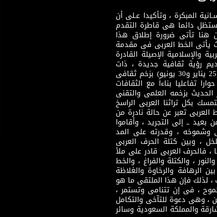
نية المبكرة ، وتأكيدا عـلى أن
وستظل دائما هى قاطرة التقدم
 هنا تأتى ضرورة إطلاق هذا
يث يأتى الخط العربى فى مقدمة
بية والإسلامية الإصيلة القادرة
قديم رؤية ثقافية جديدة ، ذات
مضمون ثقافى قادر على إثراء مرحلة ما بعد ثورتى (25 يناير و30 يونيو) بزخم ثقافى
ارا تفاعليا بناءاً مع الثقافات
 الحديث بزخمه العلمى والتقنى
سك بكل تراثنا العربى الراسخ
 العربى تعبر عن حالة نادرة من
 بعيد ــ إلى التجريد ، وأقاموا
ى وشموخه ، وقدرته على المد
لخل ، وبين كتلة الحرف العربى
ا ، فالحرف العربى قادر على ملأ
لنور ، والكتلة والفراغ ، والخط
ن الرهافة والرخاوة والغلاظة
 ، لذلك فإن هذا الملتقى ما هو
طموح ، فى إن تتنامى وتستمر ،
 ، وهى دعوة للتآخى والتكامل
ارقة والمملكة السعودية وسائر