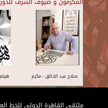
المكرمون و ضيوف الشرف للدورة 
صـلاح عبـد الخـالق - مكرم
هيثم 
ملتقى القاهرة الدولى للخط الع