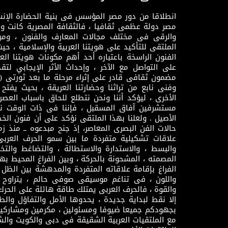
انطلاقا من دور مصر المؤسس فى بنية الحضارة الإنسـا
مصر دولة عظمى ثقافيا ، فالثقافة المصرية كانت 
والرقى فى مختلف مجالات المعارف والفنون ، ومن
الملتقى للتأكيد على هويتنا العربية والإسلامية ، ح
الفنون الراسخة باعتباره أحد أهم مكونات هويتنا العر
على التواصل مع الآخر ، وإحداث الأثر الإيجابي لت
وفنى نابع من تراثنا وحضارتنا العريقة ، بحيث يفتح حو
الأخرى ، ليؤكد أننا ونحن نتطلع للحاق باسباب العصر
مستشرفين آفاق المسقبل ، فإننا فى ذات الوقت نتم
الأصيل . ولعلنا بهذا الملتقى نؤكد على أن فنون الخط
حالات الفن البصرى المعاصر، إذ جنح مبدعوه ــ منذ زمن
علاقات تشكيلية متفردة ما بين سمو الحرف العرب
والبسط ، والاستدارة والاستطالة ، والتضاغط والتخ
المصمته ، المشحونة بالحركة ، وبين الفراغ المحيط به
الفراغ بإقامة علاقاته المتفردة والمدهشة بين الظل وا
واللون ، فى تناغم موسيقى صوفى حالم ، يتراوح بي
والقوة ، فالحرف العربى يمتلك طاقة هائلة على الحرك
إلا نقط لبداية جديدة ، يحدوها الأمل والتفاؤل وال
بجهودكم جميعا ضيوفا ومسئولين ، مكرمين ومشاركين
مع الملتقيات العربية الشقيقة فى دبى والكويت والش