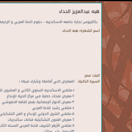
هبه عبدالعزيز الحداد
بكالريوس تجارة جامعه الاسكندريه - دبلوم الخط العربي و الزخرفه
اسم الشهرة:
هبه الحداد
البلد:
مصر
السيرة الذاتية:
المعارض التي أقامها وشارك فيها :
١-ملتقي الاسكندريه السنوي الثاني و العشرون للخط العربي في احتفاليه لليوم العالمي للغه العربيه
٢-معرض نفحات خطية في مركز الحرية للإبداع
٣-معرض الانوار الرمضانية بقصر ثقافه الانفوشي
٤-ملتقي رشيد للخط العربي
٥-ملتقي الشرق الدولي للإبداع و الفن التشكيلي بأتيليه الاسكندريه
٦-معرض الفنون التشكيلية فنانات سكندريات
٧-ملتقي الأزهر الشريف للخط العربي النسخه الثانيه
*الحصول علي مراكز: