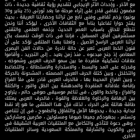
مع الآخر ، وإحداث الأثر الإيجابي لتقديم رؤية ثقافية جديدة ، ذات
مضمون ثقافى قادر على إثراء مرحلة ما بعد ثورتى (25 يناير و30
يونيو) بزخم ثقافى وفنى نابع من تراثنا وحضارتنا العريقة ، بحيث
يفتح حوارا تفاعليا بناءاً مع الثقافات الأخرى ، ليؤكد أننا ونحن
نتطلع للحاق باسباب العصر الحديث بزخمه العلمى والتقنى
مستشرفين آفاق المسقبل ، فإننا فى ذات الوقت نتمسك بكل
تراثنا العربى الراسخ الأصيل . ولعلنا بهذا الملتقى نؤكد على أن
فنون الخط العربى تعبر عن حالة نادرة من حالات الفن البصرى
المعاصر، إذ جنح مبدعوه ــ منذ زمن بعيد ــ إلى التجريد ، وأقاموا
علاقات تشكيلية متفردة ما بين سمو الحرف العربى وشموخه ،
وقدرته على المد والبسط ، والاستدارة والاستطالة ، والتضاغط
والتخلخل ، وبين كتلة الحرف العربى المصمته ، المشحونة بالحركة
، وبين الفراغ المحيط بها ، فالحرف العربى قادر على ملأ الفراغ
بإقامة علاقاته المتفردة والمدهشة بين الظل والنور ، والكتلة
والفراغ ، والخط واللون ، فى تناغم موسيقى صوفى حالم ، يتراوح
بين الرهافة والرخاوة والغلاظة والقوة ، فالحرف العربى يمتلك
طاقة هائلة على الحرك ، لذلك فإن هذا الملتقى ما هو إلا نقط
لبداية جديدة ، يحدوها الأمل والتفاؤل والطموح ، فى إن تتنامى
وتستمر ، بجهودكم جميعا ضيوفا ومسئولين ، مكرمين ومشاركين
، وهى دعوة للتآخى والتكامل مع الملتقيات العربية الشقيقة فى
دبى والكويت والشارقة والمملكة السعودية وسائر الملتقيات
الأخرى