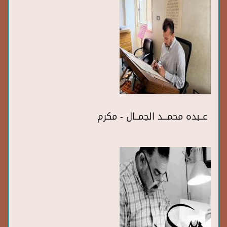
عــبده محمـــد الجمــال - مكرم