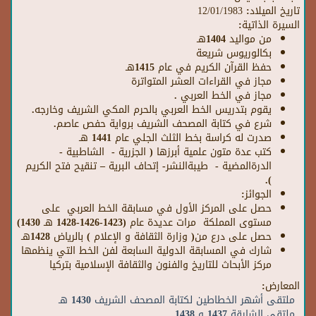
تاريخ الميلاد:
12/01/1983
السيرة الذاتية:
من مواليد 1404هـ
بكالوريوس شريعة
حفظ القرآن الكريم في عام 1415هـ
مجاز في القراءات العشر المتواترة
مجاز في الخط العربي .
يقوم بتدريس الخط العربي بالحرم المكي الشريف وخارجه.
شرع في كتابة المصحف الشريف برواية حفص عاصم.
صدرت له كراسة بخط الثلث الجلي عام 1441 هـ
كتب عدة متون علمية أبرزها ( الجزرية - الشاطبية -
الدرةالمضية - طيبةالنشر- إتحاف البرية – تنقيح فتح الكريم
).
الجوائز:
حصل على المركز الأول في مسابقة الخط العربي على
مستوى المملكة مرات عديدة عام (1423-1426-1428 هـ 1430)
حصل على درع من( وزارة الثقافة و الإعلام ) بالرياض 1428هـ
شارك في المسابقة الدولية السابعة لفن الخط التي ينظمها
مركز الأبحاث للتاريخ والفنون والثقافة الإسلامية بتركيا
المعارض:
ملتقى أشهر الخطاطين لكتابة المصحف الشريف 1430 هـ
ملتقى الشارقة 1437 و 1438