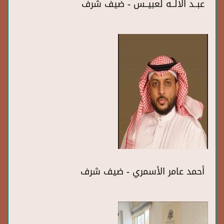
عبــد الالــه لعبيــس - ضيف شرف
أحمد عامر الأسمري - ضيف شرف