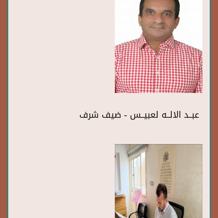
عبــد الالــه لعبيــس - ضيف شرف