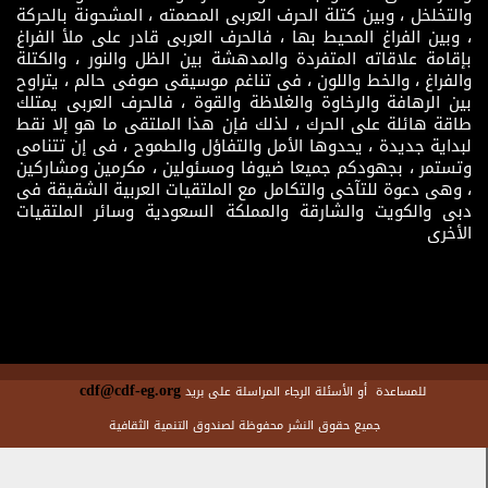
والتخلخل ، وبين كتلة الحرف العربى المصمته ، المشحونة بالحركة
، وبين الفراغ المحيط بها ، فالحرف العربى قادر على ملأ الفراغ
بإقامة علاقاته المتفردة والمدهشة بين الظل والنور ، والكتلة
والفراغ ، والخط واللون ، فى تناغم موسيقى صوفى حالم ، يتراوح
بين الرهافة والرخاوة والغلاظة والقوة ، فالحرف العربى يمتلك
طاقة هائلة على الحرك ، لذلك فإن هذا الملتقى ما هو إلا نقط
لبداية جديدة ، يحدوها الأمل والتفاؤل والطموح ، فى إن تتنامى
وتستمر ، بجهودكم جميعا ضيوفا ومسئولين ، مكرمين ومشاركين
، وهى دعوة للتآخى والتكامل مع الملتقيات العربية الشقيقة فى
دبى والكويت والشارقة والمملكة السعودية وسائر الملتقيات
الأخرى
cdf@cdf-eg.org
للمساعدة أو الأسئلة الرجاء المراسلة على بريد
جميع حقوق النشر محفوظة لصندوق التنمية الثقافية