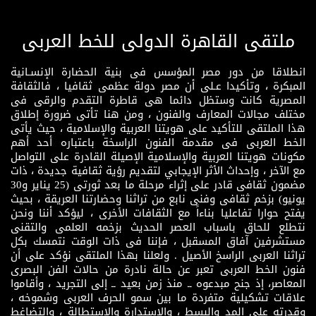
ملتقى القاهرة الدولى للخط العربى
انطلاقا من دور مصر المؤسس فى بنية الحضارة الإنسـانية
المبكرة ، وتأكيدا عـلى أن مصر دولة عظمى ثقافيا ، فالثقافة
المصرية كانت وستظل دائما هى قاطرة التقدم والرقى فى
مختلف مجالات المعارف والفنون ، ومن هنا تأتى ضرورة إطلاق
هذا الملتقى للتأكيد على هويتنا العربية والإسلامية ، حيث يأتى
الخط العربى فى مقدمة الفنون الراسخة باعتباره أحد أهم
مكونات هويتنا العربية والإسلامية الإصيلة القادرة على التواصل
مع الآخر ، وإحداث الأثر الإيجابي لتقديم رؤية ثقافية جديدة ، ذات
مضمون ثقافى قادر على إثراء مرحلة ما بعد ثورتى (25 يناير و30
يونيو) بزخم ثقافى وفنى نابع من تراثنا وحضارتنا العريقة ، بحيث
يفتح حوارا تفاعليا بناءاً مع الثقافات الأخرى ، ليؤكد أننا ونحن
نتطلع للحاق باسباب العصر الحديث بزخمه العلمى والتقنى
مستشرفين آفاق المسقبل ، فإننا فى ذات الوقت نتمسك بكل
تراثنا العربى الراسخ الأصيل . ولعلنا بهذا الملتقى نؤكد على أن
فنون الخط العربى تعبر عن حالة نادرة من حالات الفن البصرى
المعاصر، إذ جنح مبدعوه ــ منذ زمن بعيد ــ إلى التجريد ، وأقاموا
علاقات تشكيلية متفردة ما بين سمو الحرف العربى وشموخه ،
وقدرته على المد والبسط ، والاستدارة والاستطالة ، والتضاغط