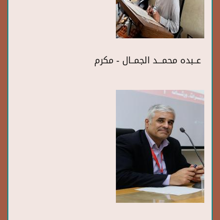
عــبده محمـــد الجمــال - مكرم