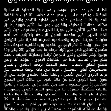
انطلاقا من دور مصر المؤسس فى بنية الحضارة الإنسـانية
المبكرة ، وتأكيدا عـلى أن مصر دولة عظمى ثقافيا ، فالثقافة
المصرية كانت وستظل دائما هى قاطرة التقدم والرقى فى
مختلف مجالات المعارف والفنون ، ومن هنا تأتى ضرورة إطلاق
هذا الملتقى للتأكيد على هويتنا العربية والإسلامية ، حيث يأتى
الخط العربى فى مقدمة الفنون الراسخة باعتباره أحد أهم
مكونات هويتنا العربية والإسلامية الإصيلة القادرة على التواصل
مع الآخر ، وإحداث الأثر الإيجابي لتقديم رؤية ثقافية جديدة ، ذات
مضمون ثقافى قادر على إثراء مرحلة ما بعد ثورتى (25 يناير و30
يونيو) بزخم ثقافى وفنى نابع من تراثنا وحضارتنا العريقة ، بحيث
يفتح حوارا تفاعليا بناءاً مع الثقافات الأخرى ، ليؤكد أننا ونحن
نتطلع للحاق باسباب العصر الحديث بزخمه العلمى والتقنى
مستشرفين آفاق المسقبل ، فإننا فى ذات الوقت نتمسك بكل
تراثنا العربى الراسخ الأصيل . ولعلنا بهذا الملتقى نؤكد على أن
فنون الخط العربى تعبر عن حالة نادرة من حالات الفن البصرى
المعاصر، إذ جنح مبدعوه ــ منذ زمن بعيد ــ إلى التجريد ، وأقاموا
علاقات تشكيلية متفردة ما بين سمو الحرف العربى وشموخه ،
وقدرته على المد والبسط ، والاستدارة والاستطالة ، والتضاغط
والتخلخل ، وبين كتلة الحرف العربى المصمته ، المشحونة بالحركة
، وبين الفراغ المحيط بها ، فالحرف العربى قادر على ملأ الفراغ
بإقامة علاقاته المتفردة والمدهشة بين الظل والنور ، والكتلة