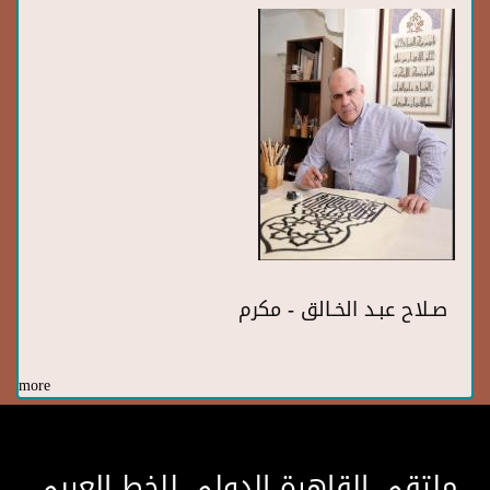
صـلاح عبـد الخـالق - مكرم
more
ملتقى القاهرة الدولى للخط العربى