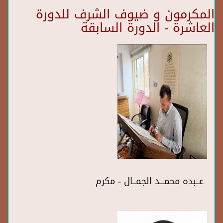
المكرمون و ضيوف الشرف للدورة
العاشرة - الدورة السابقة
عــبده محمـــد الجمــال - مكرم