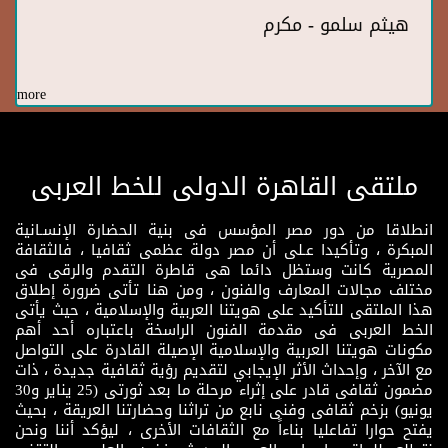
هيثم سلمو - مكرم
more
ملتقى القاهرة الدولى للخط العربى
انطلاقا من دور مصر المؤسس فى بنية الحضارة الإنسـانية
المبكرة ، وتأكيدا عـلى أن مصر دولة عظمى ثقافيا ، فالثقافة
المصرية كانت وستظل دائما هى قاطرة التقدم والرقى فى
مختلف مجالات المعارف والفنون ، ومن هنا تأتى ضرورة إطلاق
هذا الملتقى للتأكيد على هويتنا العربية والإسلامية ، حيث يأتى
الخط العربى فى مقدمة الفنون الراسخة باعتباره أحد أهم
مكونات هويتنا العربية والإسلامية الإصيلة القادرة على التواصل
مع الآخر ، وإحداث الأثر الإيجابي لتقديم رؤية ثقافية جديدة ، ذات
مضمون ثقافى قادر على إثراء مرحلة ما بعد ثورتى (25 يناير و30
يونيو) بزخم ثقافى وفنى نابع من تراثنا وحضارتنا العريقة ، بحيث
يفتح حوارا تفاعليا بناءاً مع الثقافات الأخرى ، ليؤكد أننا ونحن