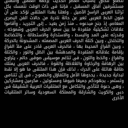
نتطلع للحاق باسباب العصر الحديث بزخمه العلمى والتقنى
مستشرفين آفاق المسقبل ، فإننا فى ذات الوقت نتمسك بكل
تراثنا العربى الراسخ الأصيل . ولعلنا بهذا الملتقى نؤكد على أن
فنون الخط العربى تعبر عن حالة نادرة من حالات الفن البصرى
المعاصر، إذ جنح مبدعوه ــ منذ زمن بعيد ــ إلى التجريد ، وأقاموا
علاقات تشكيلية متفردة ما بين سمو الحرف العربى وشموخه ،
وقدرته على المد والبسط ، والاستدارة والاستطالة ، والتضاغط
والتخلخل ، وبين كتلة الحرف العربى المصمته ، المشحونة بالحركة
، وبين الفراغ المحيط بها ، فالحرف العربى قادر على ملأ الفراغ
بإقامة علاقاته المتفردة والمدهشة بين الظل والنور ، والكتلة
والفراغ ، والخط واللون ، فى تناغم موسيقى صوفى حالم ، يتراوح
بين الرهافة والرخاوة والغلاظة والقوة ، فالحرف العربى يمتلك
طاقة هائلة على الحرك ، لذلك فإن هذا الملتقى ما هو إلا نقط
لبداية جديدة ، يحدوها الأمل والتفاؤل والطموح ، فى إن تتنامى
وتستمر ، بجهودكم جميعا ضيوفا ومسئولين ، مكرمين ومشاركين
، وهى دعوة للتآخى والتكامل مع الملتقيات العربية الشقيقة فى
دبى والكويت والشارقة والمملكة السعودية وسائر الملتقيات
الأخرى