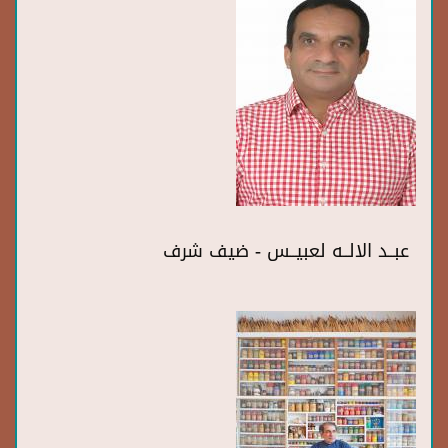
عبــد الالــه لعبيــس - ضيف شرف