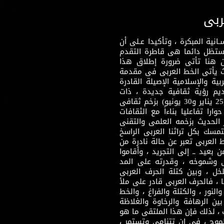
ربى
نية المبكرة ، وتأكيدا عـلى أن
وستظل دائما هى قاطرة التقدم
 هنا تأتى ضرورة إطلاق هذا
يث يأتى الخط العربى فى مقدمة
بية والإسلامية الإصيلة القادرة
قديم رؤية ثقافية جديدة ، ذات
مضمون ثقافى قادر على إثراء مرحلة ما بعد ثورتى (25 يناير و30 يونيو) بزخم ثقافى
ارا تفاعليا بناءاً مع الثقافات
 الحديث بزخمه العلمى والتقنى
سك بكل تراثنا العربى الراسخ
 العربى تعبر عن حالة نادرة من
 بعيد ــ إلى التجريد ، وأقاموا
ى وشموخه ، وقدرته على المد
لخل ، وبين كتلة الحرف العربى
ا ، فالحرف العربى قادر على ملأ
لنور ، والكتلة والفراغ ، والخط
ن الرهافة والرخاوة والغلاظة
 ، لذلك فإن هذا الملتقى ما هو
طموح ، فى إن تتنامى وتستمر ،