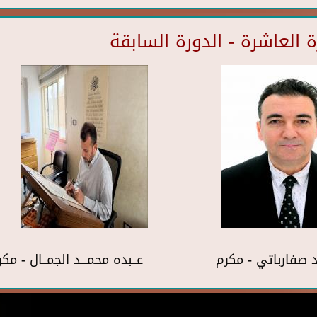
العاشرة - الدورة السابقة
 صفارباتي - مكرم
عــبده محمـــد الجمــال - مك