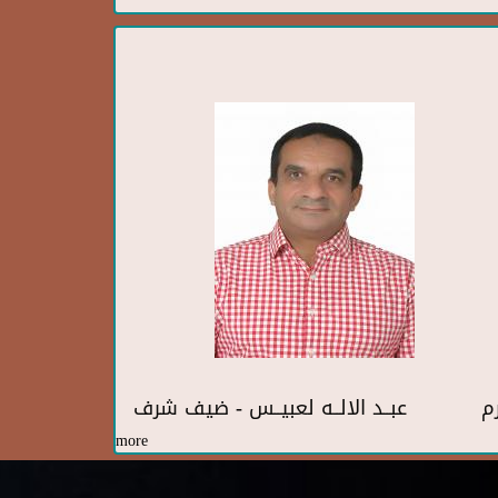
رم
عبــد الالــه لعبيــس - ضيف شرف
more