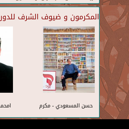
المكرمون و ضيوف الشرف للدورة 
حسن المسعودي - مكرم
امحمد