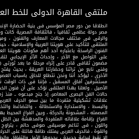
ملتقى القاهرة الدولى للخط الع
انطلاقا من دور مصر المؤسس فى بنية الحضارة الإنسـا
مصر دولة عظمى ثقافيا ، فالثقافة المصرية كانت 
والرقى فى مختلف مجالات المعارف والفنون ، ومن
الملتقى للتأكيد على هويتنا العربية والإسلامية ، ح
الفنون الراسخة باعتباره أحد أهم مكونات هويتنا العر
على التواصل مع الآخر ، وإحداث الأثر الإيجابي لت
وفنى نابع من تراثنا وحضارتنا العريقة ، بحيث يفتح حو
الأخرى ، ليؤكد أننا ونحن نتطلع للحاق باسباب العصر
مستشرفين آفاق المسقبل ، فإننا فى ذات الوقت نتم
الأصيل . ولعلنا بهذا الملتقى نؤكد على أن فنون الخط
حالات الفن البصرى المعاصر، إذ جنح مبدعوه ــ منذ زمن
علاقات تشكيلية متفردة ما بين سمو الحرف العرب
والبسط ، والاستدارة والاستطالة ، والتضاغط والتخ
المصمته ، المشحونة بالحركة ، وبين الفراغ المحيط به
الفراغ بإقامة علاقاته المتفردة والمدهشة بين الظل وا
واللون ، فى تناغم موسيقى صوفى حالم ، يتراوح بي
والقوة ، فالحرف العربى يمتلك طاقة هائلة على الحرك
إلا نقط لبداية جديدة ، يحدوها الأمل والتفاؤل وال