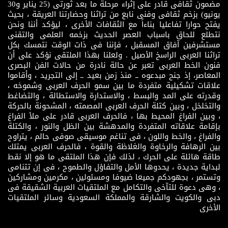
مضمون ثقافى قادر على إثراء مرحلة ما بعد ثورتى (25 يناير و30
يونيو) بزخم ثقافى وفنى نابع من تراثنا وحضارتنا العريقة ، بحيث
يفتح حوارا تفاعليا بناءاً مع الثقافات الأخرى ، ليؤكد أننا ونحن
نتطلع للحاق باسباب العصر الحديث بزخمه العلمى والتقنى
مستشرفين آفاق المسقبل ، فإننا فى ذات الوقت نتمسك بكل
تراثنا العربى الراسخ الأصيل . ولعلنا بهذا الملتقى نؤكد على أن
فنون الخط العربى تعبر عن حالة نادرة من حالات الفن البصرى
المعاصر، إذ جنح مبدعوه ــ منذ زمن بعيد ــ إلى التجريد ، وأقاموا
علاقات تشكيلية متفردة ما بين سمو الحرف العربى وشموخه ،
وقدرته على المد والبسط ، والاستدارة والاستطالة ، والتضاغط
والتخلخل ، وبين كتلة الحرف العربى المصمته ، المشحونة بالحركة
، وبين الفراغ المحيط بها ، فالحرف العربى قادر على ملأ الفراغ
بإقامة علاقاته المتفردة والمدهشة بين الظل والنور ، والكتلة
والفراغ ، والخط واللون ، فى تناغم موسيقى صوفى حالم ، يتراوح
بين الرهافة والرخاوة والغلاظة والقوة ، فالحرف العربى يمتلك
طاقة هائلة على الحرك ، لذلك فإن هذا الملتقى ما هو إلا نقط
لبداية جديدة ، يحدوها الأمل والتفاؤل والطموح ، فى إن تتنامى
وتستمر ، بجهودكم جميعا ضيوفا ومسئولين ، مكرمين ومشاركين
، وهى دعوة للتآخى والتكامل مع الملتقيات العربية الشقيقة فى
دبى والكويت والشارقة والمملكة السعودية وسائر الملتقيات
الأخرى