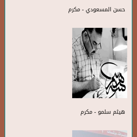
حسن المسعودي - مكرم
هيثم سلمو - مكرم