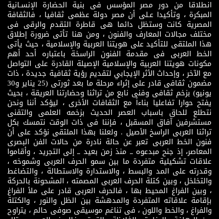
انطلاقا من دور مصر المؤسس فى بنية الحضارة الإنسـانية
المبكرة ، وتأكيدا عـلى أن مصر دولة عظمى ثقافيا ، فالثقافة
المصرية كانت وستظل دائما هى قاطرة التقدم والرقى فى
مختلف مجالات المعارف والفنون ، ومن هنا تأتى ضرورة إطلاق
هذا الملتقى للتأكيد على هويتنا العربية والإسلامية ، حيث يأتى
الخط العربى فى مقدمة الفنون الراسخة باعتباره أحد أهم
مكونات هويتنا العربية والإسلامية الإصيلة القادرة على التواصل
مع الآخر ، وإحداث الأثر الإيجابي لتقديم رؤية ثقافية جديدة ، ذات
مضمون ثقافى قادر على إثراء مرحلة ما بعد ثورتى (25 يناير و30
يونيو) بزخم ثقافى وفنى نابع من تراثنا وحضارتنا العريقة ، بحيث
يفتح حوارا تفاعليا بناءاً مع الثقافات الأخرى ، ليؤكد أننا ونحن
نتطلع للحاق باسباب العصر الحديث بزخمه العلمى والتقنى
مستشرفين آفاق المسقبل ، فإننا فى ذات الوقت نتمسك بكل
تراثنا العربى الراسخ الأصيل . ولعلنا بهذا الملتقى نؤكد على أن
فنون الخط العربى تعبر عن حالة نادرة من حالات الفن البصرى
المعاصر، إذ جنح مبدعوه ــ منذ زمن بعيد ــ إلى التجريد ، وأقاموا
علاقات تشكيلية متفردة ما بين سمو الحرف العربى وشموخه ،
وقدرته على المد والبسط ، والاستدارة والاستطالة ، والتضاغط
والتخلخل ، وبين كتلة الحرف العربى المصمته ، المشحونة بالحركة
، وبين الفراغ المحيط بها ، فالحرف العربى قادر على ملأ الفراغ
بإقامة علاقاته المتفردة والمدهشة بين الظل والنور ، والكتلة
والفراغ ، والخط واللون ، فى تناغم موسيقى صوفى حالم ، يتراوح