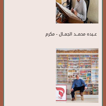
عــبده محمـــد الجمــال - مكرم