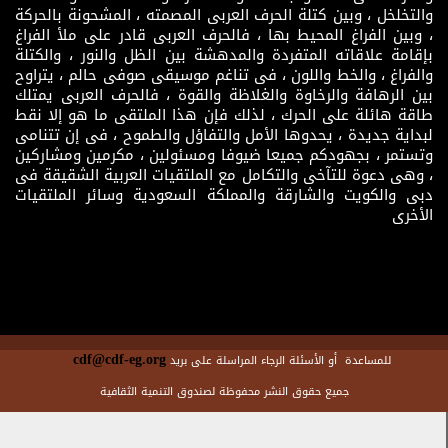
والتخلخل ، وبين كتلة الحرف العربى المصمته ، المشحونة بالحركة
، وبين الفراغ المحيط بها ، فالحرف العربى قادر على ملأ الفراغ
بإقامة علاقاته المتفردة والمدهشة بين الظل والنور ، والكتلة
والفراغ ، والخط واللون ، فى تناغم موسيقى صوفى حالم ، يتراوح
بين الرهافة والرخاوة والغلاظة والقوة ، فالحرف العربى يمتلك
طاقة هائلة على الحرك ، لذلك فإن هذا الملتقى ما هو إلا نقط
لبداية جديدة ، يحدوها الأمل والتفاؤل والطموح ، فى إن تتنامى
وتستمر ، بجهودكم جميعا ضيوفا ومسئولين ، مكرمين ومشاركين
، وهى دعوة للتآخى والتكامل مع الملتقيات العربية الشقيقة فى
دبى والكويت والشارقة والمملكة السعودية وسائر الملتقيات
الأخرى
cdf@cdf-eg.org
للمساعدة أو الأسئلة الرجاء المراسلة على بريد
جميع حقوق النشر محفوظة لصندوق التنمية الثقافية