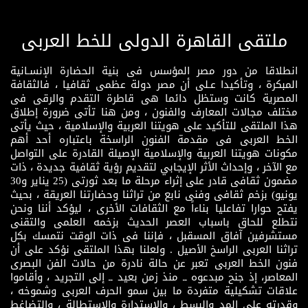
ملتقى القاهرة الدولى للخط العربى
انطلاقا من دور مصر المؤسس فى بنية الحضارة الإنسـانية
المبكرة ، وتأكيدا عـلى أن مصر دولة عظمى ثقافيا ، فالثقافة
المصرية كانت وستظل دائما هى قاطرة التقدم والرقى فى
مختلف مجالات المعارف والفنون ، ومن هنا تأتى ضرورة إطلاق
هذا الملتقى للتأكيد على هويتنا العربية والإسلامية ، حيث يأتى
الخط العربى فى مقدمة الفنون الراسخة باعتباره أحد أهم
مكونات هويتنا العربية والإسلامية الإصيلة القادرة على التواصل
مع الآخر ، وإحداث الأثر الإيجابي لتقديم رؤية ثقافية جديدة ، ذات
مضمون ثقافى قادر على إثراء مرحلة ما بعد ثورتى (25 يناير و30
يونيو) بزخم ثقافى وفنى نابع من تراثنا وحضارتنا العريقة ، بحيث
يفتح حوارا تفاعليا بناءاً مع الثقافات الأخرى ، ليؤكد أننا ونحن
نتطلع للحاق باسباب العصر الحديث بزخمه العلمى والتقنى
مستشرفين آفاق المسقبل ، فإننا فى ذات الوقت نتمسك بكل
تراثنا العربى الراسخ الأصيل . ولعلنا بهذا الملتقى نؤكد على أن
فنون الخط العربى تعبر عن حالة نادرة من حالات الفن البصرى
المعاصر، إذ جنح مبدعوه ــ منذ زمن بعيد ــ إلى التجريد ، وأقاموا
علاقات تشكيلية متفردة ما بين سمو الحرف العربى وشموخه ،
وقدرته على المد والبسط ، والاستدارة والاستطالة ، والتضاغط