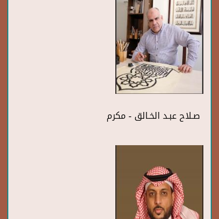
صـلاح عبـد الخـالق - مكرم