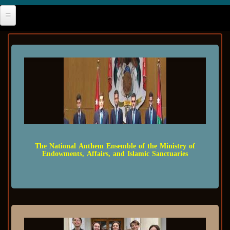
The National Anthem Ensemble of the Ministry of
Endowments, Affairs, and Islamic Sanctuaries