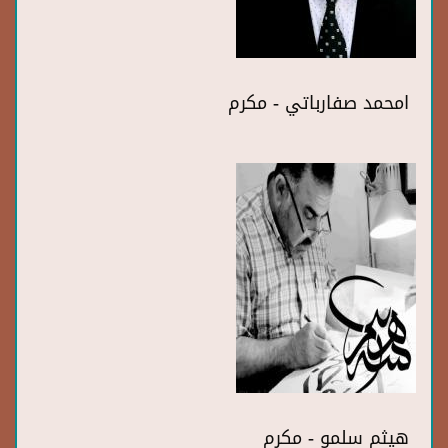
امحمد صفارباتي - مكرم
هيثم سلمو - مكرم