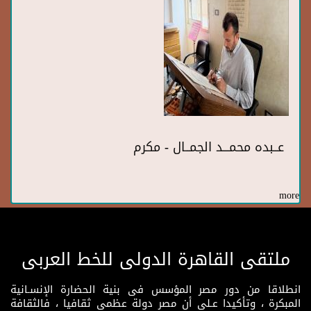
عــبده محمـــد الجمــال - مكرم
more
ملتقى القاهرة الدولى للخط العربى
انطلاقا من دور مصر المؤسس فى بنية الحضارة الإنسـانية
المبكرة ، وتأكيدا عـلى أن مصر دولة عظمى ثقافيا ، فالثقافة