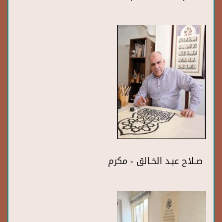
صـلاح عبـد الخـالق - مكرم