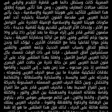
المصرية كانت وستظل دائما هى قاطرة التقدم والرقى فى
مختلف مجالات المعارف والفنون ، ومن هنا تأتى ضرورة إطلاق
هذا الملتقى للتأكيد على هويتنا العربية والإسلامية ، حيث يأتى
الخط العربى فى مقدمة الفنون الراسخة باعتباره أحد أهم
مكونات هويتنا العربية والإسلامية الإصيلة القادرة على التواصل
مع الآخر ، وإحداث الأثر الإيجابي لتقديم رؤية ثقافية جديدة ، ذات
مضمون ثقافى قادر على إثراء مرحلة ما بعد ثورتى (25 يناير و30
يونيو) بزخم ثقافى وفنى نابع من تراثنا وحضارتنا العريقة ، بحيث
يفتح حوارا تفاعليا بناءاً مع الثقافات الأخرى ، ليؤكد أننا ونحن
نتطلع للحاق باسباب العصر الحديث بزخمه العلمى والتقنى
مستشرفين آفاق المسقبل ، فإننا فى ذات الوقت نتمسك بكل
تراثنا العربى الراسخ الأصيل . ولعلنا بهذا الملتقى نؤكد على أن
فنون الخط العربى تعبر عن حالة نادرة من حالات الفن البصرى
المعاصر، إذ جنح مبدعوه ــ منذ زمن بعيد ــ إلى التجريد ، وأقاموا
علاقات تشكيلية متفردة ما بين سمو الحرف العربى وشموخه ،
وقدرته على المد والبسط ، والاستدارة والاستطالة ، والتضاغط
والتخلخل ، وبين كتلة الحرف العربى المصمته ، المشحونة بالحركة
، وبين الفراغ المحيط بها ، فالحرف العربى قادر على ملأ الفراغ
بإقامة علاقاته المتفردة والمدهشة بين الظل والنور ، والكتلة
والفراغ ، والخط واللون ، فى تناغم موسيقى صوفى حالم ، يتراوح
بين الرهافة والرخاوة والغلاظة والقوة ، فالحرف العربى يمتلك
طاقة هائلة على الحرك ، لذلك فإن هذا الملتقى ما هو إلا نقط