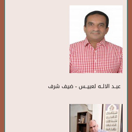
عبــد الالــه لعبيــس - ضيف شرف