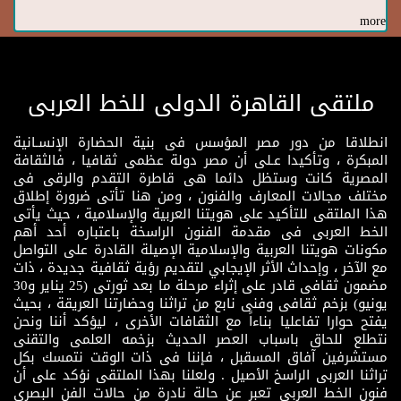
more
ملتقى القاهرة الدولى للخط العربى
انطلاقا من دور مصر المؤسس فى بنية الحضارة الإنسـانية
المبكرة ، وتأكيدا عـلى أن مصر دولة عظمى ثقافيا ، فالثقافة
المصرية كانت وستظل دائما هى قاطرة التقدم والرقى فى
مختلف مجالات المعارف والفنون ، ومن هنا تأتى ضرورة إطلاق
هذا الملتقى للتأكيد على هويتنا العربية والإسلامية ، حيث يأتى
الخط العربى فى مقدمة الفنون الراسخة باعتباره أحد أهم
مكونات هويتنا العربية والإسلامية الإصيلة القادرة على التواصل
مع الآخر ، وإحداث الأثر الإيجابي لتقديم رؤية ثقافية جديدة ، ذات
مضمون ثقافى قادر على إثراء مرحلة ما بعد ثورتى (25 يناير و30
يونيو) بزخم ثقافى وفنى نابع من تراثنا وحضارتنا العريقة ، بحيث
يفتح حوارا تفاعليا بناءاً مع الثقافات الأخرى ، ليؤكد أننا ونحن
نتطلع للحاق باسباب العصر الحديث بزخمه العلمى والتقنى
مستشرفين آفاق المسقبل ، فإننا فى ذات الوقت نتمسك بكل
تراثنا العربى الراسخ الأصيل . ولعلنا بهذا الملتقى نؤكد على أن
فنون الخط العربى تعبر عن حالة نادرة من حالات الفن البصرى