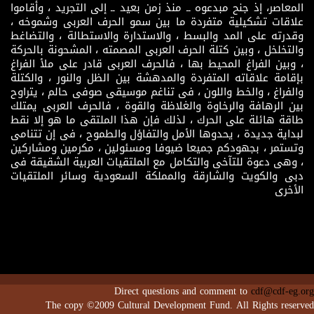
المعاصر، إذ جنح مبدعوه ــ منذ زمن بعيد ــ إلى التجريد ، وأقاموا
علاقات تشكيلية متفردة ما بين سمو الحرف العربى وشموخه ،
وقدرته على المد والبسط ، والاستدارة والاستطالة ، والتضاغط
والتخلخل ، وبين كتلة الحرف العربى المصمته ، المشحونة بالحركة
، وبين الفراغ المحيط بها ، فالحرف العربى قادر على ملأ الفراغ
بإقامة علاقاته المتفردة والمدهشة بين الظل والنور ، والكتلة
والفراغ ، والخط واللون ، فى تناغم موسيقى صوفى حالم ، يتراوح
بين الرهافة والرخاوة والغلاظة والقوة ، فالحرف العربى يمتلك
طاقة هائلة على الحرك ، لذلك فإن هذا الملتقى ما هو إلا نقط
لبداية جديدة ، يحدوها الأمل والتفاؤل والطموح ، فى إن تتنامى
وتستمر ، بجهودكم جميعا ضيوفا ومسئولين ، مكرمين ومشاركين
، وهى دعوة للتآخى والتكامل مع الملتقيات العربية الشقيقة فى
دبى والكويت والشارقة والمملكة السعودية وسائر الملتقيات
الأخرى
Direct questions and comment to
cdf@cdf-eg.org
The copy ©2009 Cultural Development Fund. All Rights reserved