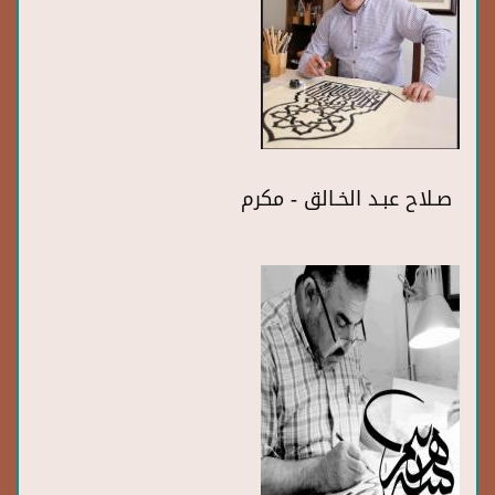
صـلاح عبـد الخـالق - مكرم