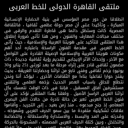
ملتقى القاهرة الدولى للخط العربى
انطلاقا من دور مصر المؤسس فى بنية الحضارة الإنسـانية
المبكرة ، وتأكيدا عـلى أن مصر دولة عظمى ثقافيا ، فالثقافة
المصرية كانت وستظل دائما هى قاطرة التقدم والرقى فى
مختلف مجالات المعارف والفنون ، ومن هنا تأتى ضرورة إطلاق
هذا الملتقى للتأكيد على هويتنا العربية والإسلامية ، حيث يأتى
الخط العربى فى مقدمة الفنون الراسخة باعتباره أحد أهم
مكونات هويتنا العربية والإسلامية الإصيلة القادرة على التواصل
مع الآخر ، وإحداث الأثر الإيجابي لتقديم رؤية ثقافية جديدة ، ذات
مضمون ثقافى قادر على إثراء مرحلة ما بعد ثورتى (25 يناير و30
يونيو) بزخم ثقافى وفنى نابع من تراثنا وحضارتنا العريقة ، بحيث
يفتح حوارا تفاعليا بناءاً مع الثقافات الأخرى ، ليؤكد أننا ونحن
نتطلع للحاق باسباب العصر الحديث بزخمه العلمى والتقنى
مستشرفين آفاق المسقبل ، فإننا فى ذات الوقت نتمسك بكل
تراثنا العربى الراسخ الأصيل . ولعلنا بهذا الملتقى نؤكد على أن
فنون الخط العربى تعبر عن حالة نادرة من حالات الفن البصرى
المعاصر، إذ جنح مبدعوه ــ منذ زمن بعيد ــ إلى التجريد ، وأقاموا
علاقات تشكيلية متفردة ما بين سمو الحرف العربى وشموخه ،
وقدرته على المد والبسط ، والاستدارة والاستطالة ، والتضاغط
والتخلخل ، وبين كتلة الحرف العربى المصمته ، المشحونة بالحركة
، وبين الفراغ المحيط بها ، فالحرف العربى قادر على ملأ الفراغ