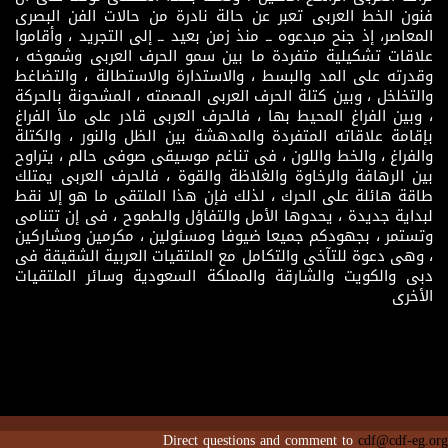
فنون الخط العربى تعبر عن حالة نادرة من حالات الفن البصرى
المعاصر، إذ جنح مبدعوه ــ منذ زمن بعيد ــ إلى التجريد ، وأقاموا
علاقات تشكيلية متفردة ما بين سمو الحرف العربى وشموخه ،
وقدرته على المد والبسط ، والاستدارة والاستطالة ، والتضاغط
والتخلخل ، وبين كتلة الحرف العربى المصمته ، المشحونة بالحركة
، وبين الفراغ المحيط بها ، فالحرف العربى قادر على ملأ الفراغ
بإقامة علاقاته المتفردة والمدهشة بين الظل والنور ، والكتلة
والفراغ ، والخط واللون ، فى تناغم موسيقى صوفى حالم ، يتراوح
بين الرهافة والرخاوة والغلاظة والقوة ، فالحرف العربى يمتلك
طاقة هائلة على الحرك ، لذلك فإن هذا الملتقى ما هو إلا نقط
لبداية جديدة ، يحدوها الأمل والتفاؤل والطموح ، فى إن تتنامى
وتستمر ، بجهودكم جميعا ضيوفا ومسئولين ، مكرمين ومشاركين
، وهى دعوة للتآخى والتكامل مع الملتقيات العربية الشقيقة فى
دبى والكويت والشارقة والمملكة السعودية وسائر الملتقيات
الأخرى
Direct questions and comment to
cdf@cdf-eg.org