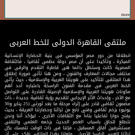
more
ملتقى القاهرة الدولى للخط العربى
انطلاقا من دور مصر المؤسس فى بنية الحضارة الإنسـانية
المبكرة ، وتأكيدا عـلى أن مصر دولة عظمى ثقافيا ، فالثقافة
المصرية كانت وستظل دائما هى قاطرة التقدم والرقى فى
مختلف مجالات المعارف والفنون ، ومن هنا تأتى ضرورة إطلاق
هذا الملتقى للتأكيد على هويتنا العربية والإسلامية ، حيث يأتى
الخط العربى فى مقدمة الفنون الراسخة باعتباره أحد أهم
مكونات هويتنا العربية والإسلامية الإصيلة القادرة على التواصل
مع الآخر ، وإحداث الأثر الإيجابي لتقديم رؤية ثقافية جديدة ، ذات
مضمون ثقافى قادر على إثراء مرحلة ما بعد ثورتى (25 يناير و30
يونيو) بزخم ثقافى وفنى نابع من تراثنا وحضارتنا العريقة ، بحيث
يفتح حوارا تفاعليا بناءاً مع الثقافات الأخرى ، ليؤكد أننا ونحن
نتطلع للحاق باسباب العصر الحديث بزخمه العلمى والتقنى
مستشرفين آفاق المسقبل ، فإننا فى ذات الوقت نتمسك بكل
تراثنا العربى الراسخ الأصيل . ولعلنا بهذا الملتقى نؤكد على أن