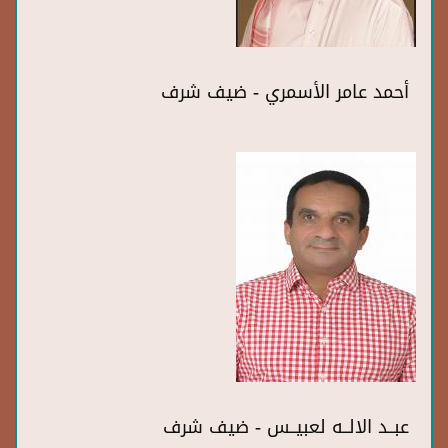
أحمد عامر الأسمري - ضيف شرف
عبــد الالــه لعبيــس - ضيف شرف