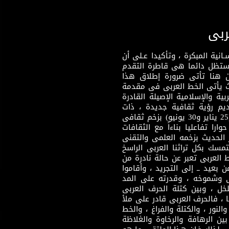
ربى
نية المبكرة ، وتأكيدا عـلى أن
وستظل دائما هى قاطرة التقدم
 هنا تأتى ضرورة إطلاق هذا
يث يأتى الخط العربى فى مقدمة
بية والإسلامية الإصيلة القادرة
قديم رؤية ثقافية جديدة ، ذات
مضمون ثقافى قادر على إثراء مرحلة ما بعد ثورتى (25 يناير و30 يونيو) بزخم ثقافى
ارا تفاعليا بناءاً مع الثقافات
 الحديث بزخمه العلمى والتقنى
سك بكل تراثنا العربى الراسخ
 العربى تعبر عن حالة نادرة من
 بعيد ــ إلى التجريد ، وأقاموا
ى وشموخه ، وقدرته على المد
لخل ، وبين كتلة الحرف العربى
ا ، فالحرف العربى قادر على ملأ
لنور ، والكتلة والفراغ ، والخط
ن الرهافة والرخاوة والغلاظة