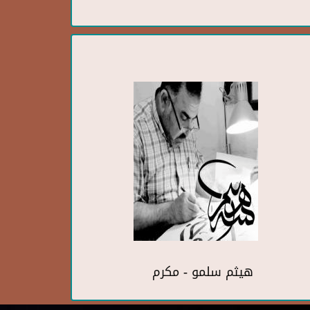
هيثم سلمو - مكرم