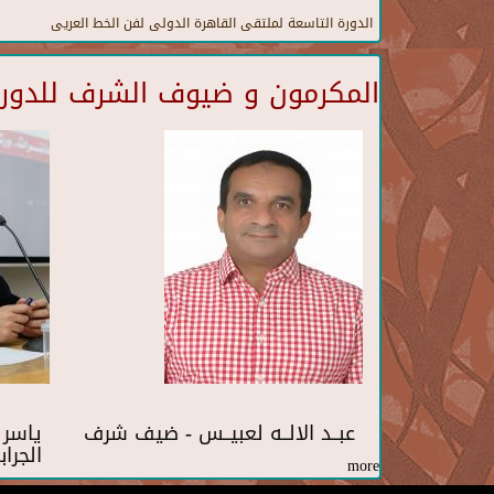
الدورة التاسعة لملتقى القاهرة الدولى لفن الخط العريى
المكرمون و ضيوف الشرف للدورة 
عبــد الالــه لعبيــس - ضيف شرف
ياسر
الجرا
more