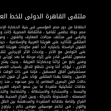
ملتقى القاهرة الدولى للخط الع
انطلاقا من دور مصر المؤسس فى بنية الحضارة الإنسـا
مصر دولة عظمى ثقافيا ، فالثقافة المصرية كانت 
والرقى فى مختلف مجالات المعارف والفنون ، ومن
الملتقى للتأكيد على هويتنا العربية والإسلامية ، ح
الفنون الراسخة باعتباره أحد أهم مكونات هويتنا العر
على التواصل مع الآخر ، وإحداث الأثر الإيجابي لت
وفنى نابع من تراثنا وحضارتنا العريقة ، بحيث يفتح حو
الأخرى ، ليؤكد أننا ونحن نتطلع للحاق باسباب العصر
مستشرفين آفاق المسقبل ، فإننا فى ذات الوقت نتم
الأصيل . ولعلنا بهذا الملتقى نؤكد على أن فنون الخط
حالات الفن البصرى المعاصر، إذ جنح مبدعوه ــ منذ زمن
علاقات تشكيلية متفردة ما بين سمو الحرف العرب
والبسط ، والاستدارة والاستطالة ، والتضاغط والتخ
المصمته ، المشحونة بالحركة ، وبين الفراغ المحيط به
الفراغ بإقامة علاقاته المتفردة والمدهشة بين الظل وا
واللون ، فى تناغم موسيقى صوفى حالم ، يتراوح بي