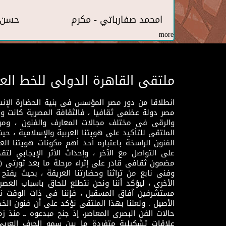
امحمد صفارباتي - مكرم
حسن 
more
ملتقى القاهرة الدولى للخط الع
انطلاقا من دور مصر المؤسس فى بنية الحضارة الإنسـا
مصر دولة عظمى ثقافيا ، فالثقافة المصرية كانت 
والرقى فى مختلف مجالات المعارف والفنون ، ومن
الملتقى للتأكيد على هويتنا العربية والإسلامية ، ح
الفنون الراسخة باعتباره أحد أهم مكونات هويتنا العر
على التواصل مع الآخر ، وإحداث الأثر الإيجابي لت
وفنى نابع من تراثنا وحضارتنا العريقة ، بحيث يفتح حو
الأخرى ، ليؤكد أننا ونحن نتطلع للحاق باسباب العصر
مستشرفين آفاق المسقبل ، فإننا فى ذات الوقت نتم
الأصيل . ولعلنا بهذا الملتقى نؤكد على أن فنون الخط
حالات الفن البصرى المعاصر، إذ جنح مبدعوه ــ منذ زمن
علاقات تشكيلية متفردة ما بين سمو الحرف العرب