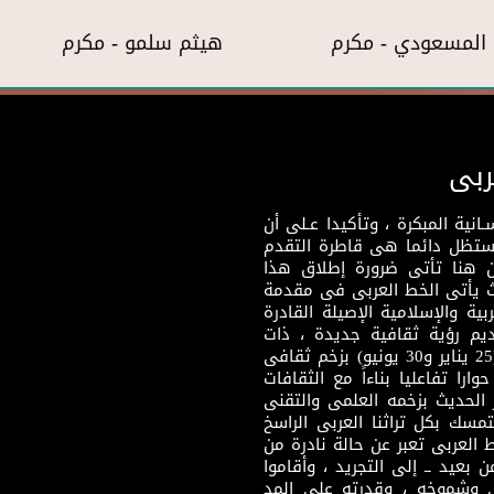
المسعودي - مكرم
هيثم سلمو - مكرم
ربى
نية المبكرة ، وتأكيدا عـلى أن
وستظل دائما هى قاطرة التقدم
 هنا تأتى ضرورة إطلاق هذا
يث يأتى الخط العربى فى مقدمة
بية والإسلامية الإصيلة القادرة
قديم رؤية ثقافية جديدة ، ذات
مضمون ثقافى قادر على إثراء مرحلة ما بعد ثورتى (25 يناير و30 يونيو) بزخم ثقافى
ارا تفاعليا بناءاً مع الثقافات
 الحديث بزخمه العلمى والتقنى
سك بكل تراثنا العربى الراسخ
 العربى تعبر عن حالة نادرة من
 بعيد ــ إلى التجريد ، وأقاموا
ى وشموخه ، وقدرته على المد