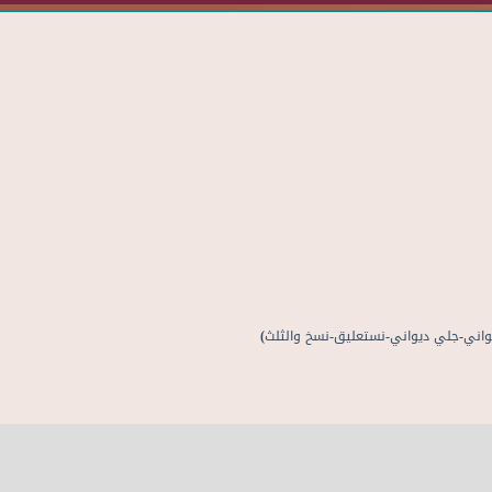
يواني-جلي ديواني-نستعليق-نسخ والثلث)