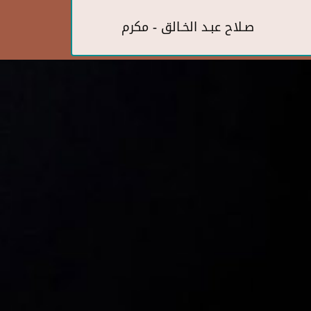
صـلاح عبـد الخـالق - مكرم