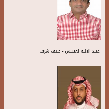
عبــد الالــه لعبيــس - ضيف شرف