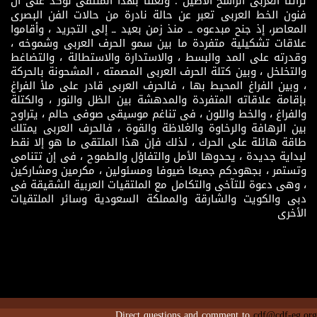
تراثنا العربى الراسخ الأصيل . ولعلنا بهذا الملتقى نؤكد على أن
فنون الخط العربى تعبر عن حالة نادرة من حالات الفن البصرى
المعاصر، إذ جنح مبدعوه ــ منذ زمن بعيد ــ إلى التجريد ، وأقاموا
علاقات تشكيلية متفردة ما بين سمو الحرف العربى وشموخه ،
وقدرته على المد والبسط ، والاستدارة والاستطالة ، والتضاغط
والتخلخل ، وبين كتلة الحرف العربى المصمته ، المشحونة بالحركة
، وبين الفراغ المحيط بها ، فالحرف العربى قادر على ملأ الفراغ
بإقامة علاقاته المتفردة والمدهشة بين الظل والنور ، والكتلة
والفراغ ، والخط واللون ، فى تناغم موسيقى صوفى حالم ، يتراوح
بين الرهافة والرخاوة والغلاظة والقوة ، فالحرف العربى يمتلك
طاقة هائلة على الحرك ، لذلك فإن هذا الملتقى ما هو إلا نقط
لبداية جديدة ، يحدوها الأمل والتفاؤل والطموح ، فى إن تتنامى
وتستمر ، بجهودكم جميعا ضيوفا ومسئولين ، مكرمين ومشاركين
، وهى دعوة للتآخى والتكامل مع الملتقيات العربية الشقيقة فى
دبى والكويت والشارقة والمملكة السعودية وسائر الملتقيات
الأخرى
Direct questions and comment to
cdf@cdf-eg.org