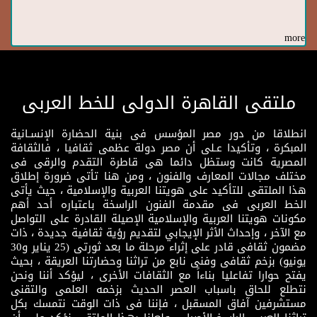
more
ملتقى القاهرة الدولى للخط العربى
انطلاقا من دور مصر المؤسس فى بنية الحضارة الإنسـانية
المبكرة ، وتأكيدا عـلى أن مصر دولة عظمى ثقافيا ، فالثقافة
المصرية كانت وستظل دائما هى قاطرة التقدم والرقى فى
مختلف مجالات المعارف والفنون ، ومن هنا تأتى ضرورة إطلاق
هذا الملتقى للتأكيد على هويتنا العربية والإسلامية ، حيث يأتى
الخط العربى فى مقدمة الفنون الراسخة باعتباره أحد أهم
مكونات هويتنا العربية والإسلامية الإصيلة القادرة على التواصل
مع الآخر ، وإحداث الأثر الإيجابي لتقديم رؤية ثقافية جديدة ، ذات
مضمون ثقافى قادر على إثراء مرحلة ما بعد ثورتى (25 يناير و30
يونيو) بزخم ثقافى وفنى نابع من تراثنا وحضارتنا العريقة ، بحيث
يفتح حوارا تفاعليا بناءاً مع الثقافات الأخرى ، ليؤكد أننا ونحن
نتطلع للحاق باسباب العصر الحديث بزخمه العلمى والتقنى
مستشرفين آفاق المسقبل ، فإننا فى ذات الوقت نتمسك بكل