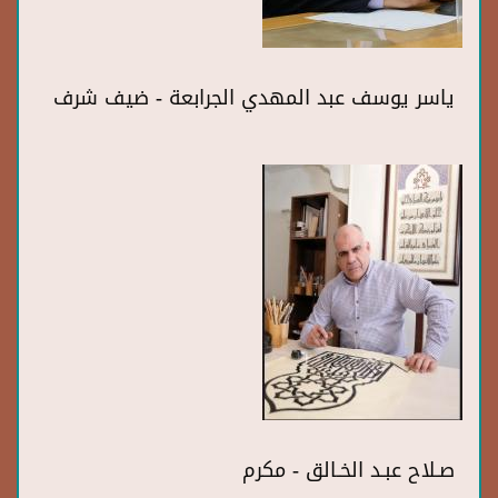
ياسر يوسف عبد المهدي الجرابعة - ضيف شرف
صـلاح عبـد الخـالق - مكرم