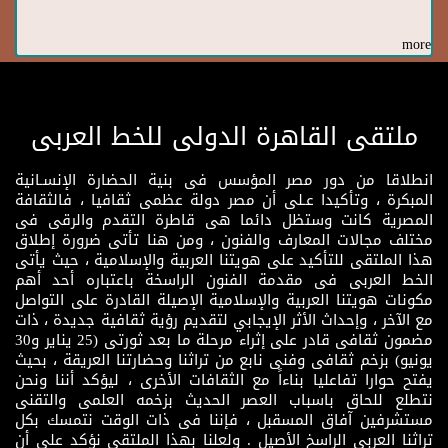
more
ملتقى القاهرة الدولى للخط العربى
انطلاقا من دور مصر المؤسس فى بنية الحضارة الإنسـانية
المبكرة ، وتأكيدا عـلى أن مصر دولة عظمى ثقافيا ، فالثقافة
المصرية كانت وستظل دائما هى قاطرة التقدم والرقى فى
مختلف مجالات المعارف والفنون ، ومن هنا تأتى ضرورة إطلاق
هذا الملتقى للتأكيد على هويتنا العربية والإسلامية ، حيث يأتى
الخط العربى فى مقدمة الفنون الراسخة باعتباره أحد أهم
مكونات هويتنا العربية والإسلامية الإصيلة القادرة على التواصل
مع الآخر ، وإحداث الأثر الإيجابي لتقديم رؤية ثقافية جديدة ، ذات
مضمون ثقافى قادر على إثراء مرحلة ما بعد ثورتى (25 يناير و30
يونيو) بزخم ثقافى وفنى نابع من تراثنا وحضارتنا العريقة ، بحيث
يفتح حوارا تفاعليا بناءاً مع الثقافات الأخرى ، ليؤكد أننا ونحن
نتطلع للحاق باسباب العصر الحديث بزخمه العلمى والتقنى
مستشرفين آفاق المسقبل ، فإننا فى ذات الوقت نتمسك بكل
تراثنا العربى الراسخ الأصيل . ولعلنا بهذا الملتقى نؤكد على أن