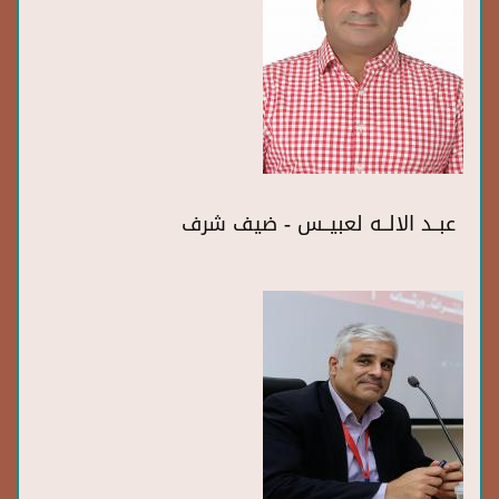
عبــد الالــه لعبيــس - ضيف شرف