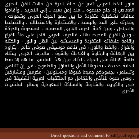
فنون الخط العربى تعبر عن حالة نادرة من حالات الفن البصرى
المعاصر، إذ جنح مبدعوه ــ منذ زمن بعيد ــ إلى التجريد ، وأقاموا
علاقات تشكيلية متفردة ما بين سمو الحرف العربى وشموخه ،
وقدرته على المد والبسط ، والاستدارة والاستطالة ، والتضاغط
والتخلخل ، وبين كتلة الحرف العربى المصمته ، المشحونة بالحركة
، وبين الفراغ المحيط بها ، فالحرف العربى قادر على ملأ الفراغ
بإقامة علاقاته المتفردة والمدهشة بين الظل والنور ، والكتلة
والفراغ ، والخط واللون ، فى تناغم موسيقى صوفى حالم ، يتراوح
بين الرهافة والرخاوة والغلاظة والقوة ، فالحرف العربى يمتلك
طاقة هائلة على الحرك ، لذلك فإن هذا الملتقى ما هو إلا نقط
لبداية جديدة ، يحدوها الأمل والتفاؤل والطموح ، فى إن تتنامى
وتستمر ، بجهودكم جميعا ضيوفا ومسئولين ، مكرمين ومشاركين
، وهى دعوة للتآخى والتكامل مع الملتقيات العربية الشقيقة فى
دبى والكويت والشارقة والمملكة السعودية وسائر الملتقيات
الأخرى
Direct questions and comment to
cdf@cdf-eg.org