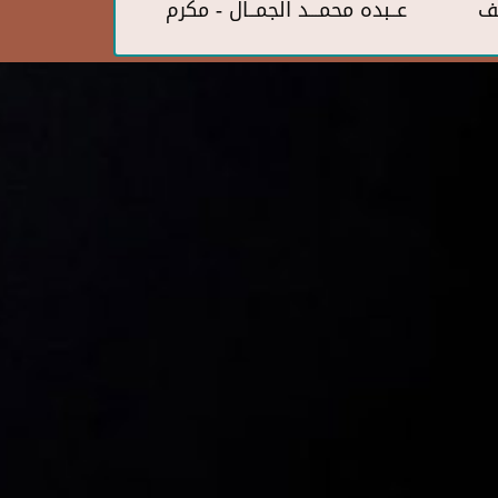
ف
عــبده محمـــد الجمــال - مكرم