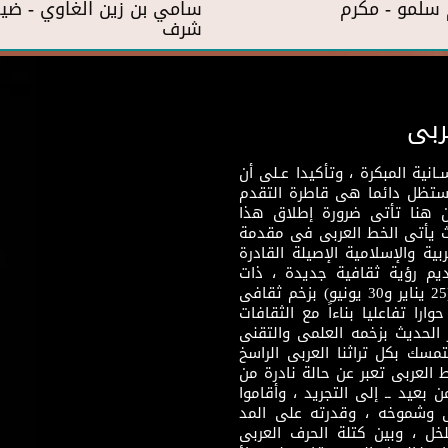
سلمو - مكرم
سامي بن زين الغاوي - ضي
شرف
ربى
نية المبكرة ، وتأكيدا عـلى أن
وستظل دائما هى قاطرة التقدم
 هنا تأتى ضرورة إطلاق هذا
يث يأتى الخط العربى فى مقدمة
بية والإسلامية الإصيلة القادرة
قديم رؤية ثقافية جديدة ، ذات
مضمون ثقافى قادر على إثراء مرحلة ما بعد ثورتى (25 يناير و30 يونيو) بزخم ثقافى
ارا تفاعليا بناءاً مع الثقافات
 الحديث بزخمه العلمى والتقنى
سك بكل تراثنا العربى الراسخ
 العربى تعبر عن حالة نادرة من
 بعيد ــ إلى التجريد ، وأقاموا
ى وشموخه ، وقدرته على المد
لخل ، وبين كتلة الحرف العربى