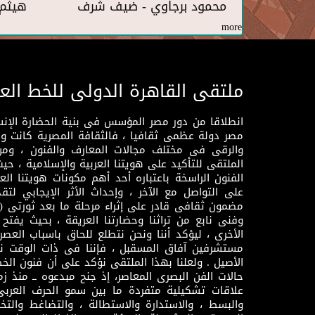
محمود برجاوي - ضيف شرف
هيثم 
more
ملتقى القاهرة الدولى للخط الع
انطلاقا من دور مصر المؤسس فى بنية الحضارة الإنسـا
مصر دولة عظمى ثقافيا ، فالثقافة المصرية كانت 
والرقى فى مختلف مجالات المعارف والفنون ، ومن
الملتقى للتأكيد على هويتنا العربية والإسلامية ، ح
الفنون الراسخة باعتباره أحد أهم مكونات هويتنا العر
على التواصل مع الآخر ، وإحداث الأثر الإيجابي لت
وفنى نابع من تراثنا وحضارتنا العريقة ، بحيث يفتح حو
الأخرى ، ليؤكد أننا ونحن نتطلع للحاق باسباب العصر
مستشرفين آفاق المسقبل ، فإننا فى ذات الوقت نتم
الأصيل . ولعلنا بهذا الملتقى نؤكد على أن فنون الخط
حالات الفن البصرى المعاصر، إذ جنح مبدعوه ــ منذ زمن
علاقات تشكيلية متفردة ما بين سمو الحرف العرب
والبسط ، والاستدارة والاستطالة ، والتضاغط والتخ