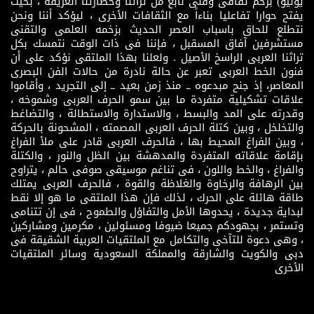
يونيو) بزخم ثقافى وفنى نابع من تراثنا وحضارتنا العريقة ، بحيث
يفتح حوارا تفاعليا بناءاً مع الثقافات الأخرى ، ليؤكد أننا ونحن
نتطلع للحاق باسباب العصر الحديث بزخمه العلمى والتقنى
مستشرفين آفاق المسقبل ، فإننا فى ذات الوقت نتمسك بكل
تراثنا العربى الراسخ الأصيل . ولعلنا بهذا الملتقى نؤكد على أن
فنون الخط العربى تعبر عن حالة نادرة من حالات الفن البصرى
المعاصر، إذ جنح مبدعوه ــ منذ زمن بعيد ــ إلى التجريد ، وأقاموا
علاقات تشكيلية متفردة ما بين سمو الحرف العربى وشموخه ،
وقدرته على المد والبسط ، والاستدارة والاستطالة ، والتضاغط
والتخلخل ، وبين كتلة الحرف العربى المصمته ، المشحونة بالحركة
، وبين الفراغ المحيط بها ، فالحرف العربى قادر على ملأ الفراغ
بإقامة علاقاته المتفردة والمدهشة بين الظل والنور ، والكتلة
والفراغ ، والخط واللون ، فى تناغم موسيقى صوفى حالم ، يتراوح
بين الرهافة والرخاوة والغلاظة والقوة ، فالحرف العربى يمتلك
طاقة هائلة على الحرك ، لذلك فإن هذا الملتقى ما هو إلا نقط
لبداية جديدة ، يحدوها الأمل والتفاؤل والطموح ، فى إن تتنامى
وتستمر ، بجهودكم جميعا ضيوفا ومسئولين ، مكرمين ومشاركين
، وهى دعوة للتآخى والتكامل مع الملتقيات العربية الشقيقة فى
دبى والكويت والشارقة والمملكة السعودية وسائر الملتقيات
الأخرى