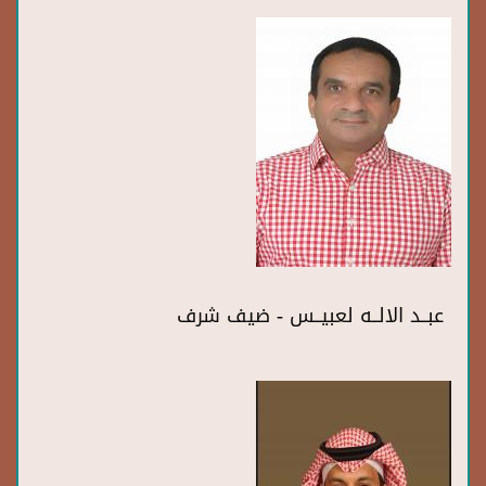
عبــد الالــه لعبيــس - ضيف شرف