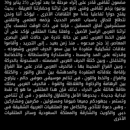
مضمون ثقافى قادر على إثراء مرحلة ما بعد ثورتى (25 يناير و30
يونيو) بزخم ثقافى وفنى نابع من تراثنا وحضارتنا العريقة ، بحيث
يفتح حوارا تفاعليا بناءاً مع الثقافات الأخرى ، ليؤكد أننا ونحن
نتطلع للحاق باسباب العصر الحديث بزخمه العلمى والتقنى
مستشرفين آفاق المسقبل ، فإننا فى ذات الوقت نتمسك بكل
تراثنا العربى الراسخ الأصيل . ولعلنا بهذا الملتقى نؤكد على أن
فنون الخط العربى تعبر عن حالة نادرة من حالات الفن البصرى
المعاصر، إذ جنح مبدعوه ــ منذ زمن بعيد ــ إلى التجريد ، وأقاموا
علاقات تشكيلية متفردة ما بين سمو الحرف العربى وشموخه ،
وقدرته على المد والبسط ، والاستدارة والاستطالة ، والتضاغط
والتخلخل ، وبين كتلة الحرف العربى المصمته ، المشحونة بالحركة
، وبين الفراغ المحيط بها ، فالحرف العربى قادر على ملأ الفراغ
بإقامة علاقاته المتفردة والمدهشة بين الظل والنور ، والكتلة
والفراغ ، والخط واللون ، فى تناغم موسيقى صوفى حالم ، يتراوح
بين الرهافة والرخاوة والغلاظة والقوة ، فالحرف العربى يمتلك
طاقة هائلة على الحرك ، لذلك فإن هذا الملتقى ما هو إلا نقط
لبداية جديدة ، يحدوها الأمل والتفاؤل والطموح ، فى إن تتنامى
وتستمر ، بجهودكم جميعا ضيوفا ومسئولين ، مكرمين ومشاركين
، وهى دعوة للتآخى والتكامل مع الملتقيات العربية الشقيقة فى
دبى والكويت والشارقة والمملكة السعودية وسائر الملتقيات
الأخرى