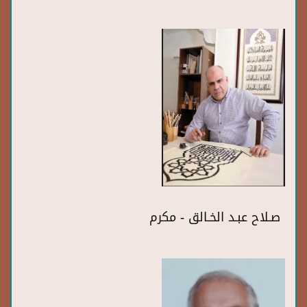
صـلاح عبـد الخـالق - مكرم