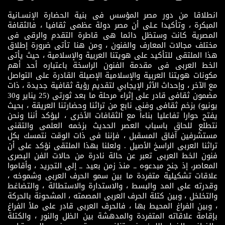
انطلاقا من دور مصر المؤسس فى بنية الحضارة الإنسـانية
المبكرة ، وتأكيدا عـلى أن مصر دولة عظمى ثقافيا ، فالثقافة
المصرية كانت وستظل دائما هى قاطرة التقدم والرقى فى
مختلف مجالات المعارف والفنون ، ومن هنا تأتى ضرورة إطلاق
هذا الملتقى للتأكيد على هويتنا العربية والإسلامية ، حيث يأتى
الخط العربى فى مقدمة الفنون الراسخة باعتباره أحد أهم
مكونات هويتنا العربية والإسلامية الإصيلة القادرة على التواصل
مع الآخر ، وإحداث الأثر الإيجابي لتقديم رؤية ثقافية جديدة ، ذات
مضمون ثقافى قادر على إثراء مرحلة ما بعد ثورتى (25 يناير و30
يونيو) بزخم ثقافى وفنى نابع من تراثنا وحضارتنا العريقة ، بحيث
يفتح حوارا تفاعليا بناءاً مع الثقافات الأخرى ، ليؤكد أننا ونحن
نتطلع للحاق باسباب العصر الحديث بزخمه العلمى والتقنى
مستشرفين آفاق المسقبل ، فإننا فى ذات الوقت نتمسك بكل
تراثنا العربى الراسخ الأصيل . ولعلنا بهذا الملتقى نؤكد على أن
فنون الخط العربى تعبر عن حالة نادرة من حالات الفن البصرى
المعاصر، إذ جنح مبدعوه ــ منذ زمن بعيد ــ إلى التجريد ، وأقاموا
علاقات تشكيلية متفردة ما بين سمو الحرف العربى وشموخه ،
وقدرته على المد والبسط ، والاستدارة والاستطالة ، والتضاغط
والتخلخل ، وبين كتلة الحرف العربى المصمته ، المشحونة بالحركة
، وبين الفراغ المحيط بها ، فالحرف العربى قادر على ملأ الفراغ
بإقامة علاقاته المتفردة والمدهشة بين الظل والنور ، والكتلة