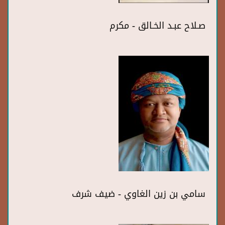
صـلاح عبـد الخـالق - مكرم
سامي بن زين الغاوي - ضيف شرف