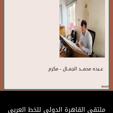
عــبده محمـــد الجمــال - مكرم
more
ملتقى القاهرة الدولى للخط العربى