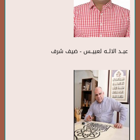
عبــد الالــه لعبيــس - ضيف شرف