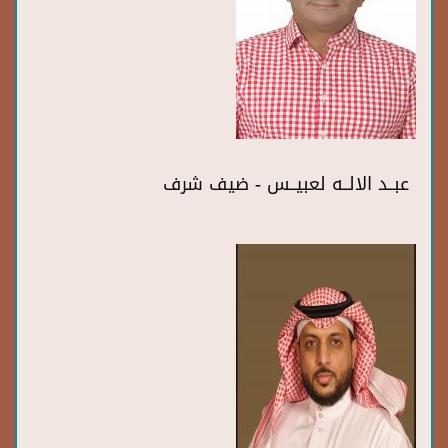
عبــد الالــه لعبيــس - ضيف شرف