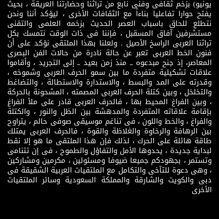
يونيو) بزخم ثقافى وفنى نابع من تراثنا وحضارتنا العريقة ، بحيث
يفتح حوارا تفاعليا بناءاً مع الثقافات الأخرى ، ليؤكد أننا ونحن
نتطلع للحاق باسباب العصر الحديث بزخمه العلمى والتقنى
مستشرفين آفاق المسقبل ، فإننا فى ذات الوقت نتمسك بكل
تراثنا العربى الراسخ الأصيل . ولعلنا بهذا الملتقى نؤكد على أن
فنون الخط العربى تعبر عن حالة نادرة من حالات الفن البصرى
المعاصر، إذ جنح مبدعوه ــ منذ زمن بعيد ــ إلى التجريد ، وأقاموا
علاقات تشكيلية متفردة ما بين سمو الحرف العربى وشموخه ،
وقدرته على المد والبسط ، والاستدارة والاستطالة ، والتضاغط
والتخلخل ، وبين كتلة الحرف العربى المصمته ، المشحونة بالحركة
، وبين الفراغ المحيط بها ، فالحرف العربى قادر على ملأ الفراغ
بإقامة علاقاته المتفردة والمدهشة بين الظل والنور ، والكتلة
والفراغ ، والخط واللون ، فى تناغم موسيقى صوفى حالم ، يتراوح
بين الرهافة والرخاوة والغلاظة والقوة ، فالحرف العربى يمتلك
طاقة هائلة على الحرك ، لذلك فإن هذا الملتقى ما هو إلا نقط
لبداية جديدة ، يحدوها الأمل والتفاؤل والطموح ، فى إن تتنامى
وتستمر ، بجهودكم جميعا ضيوفا ومسئولين ، مكرمين ومشاركين
، وهى دعوة للتآخى والتكامل مع الملتقيات العربية الشقيقة فى
دبى والكويت والشارقة والمملكة السعودية وسائر الملتقيات
الأخرى