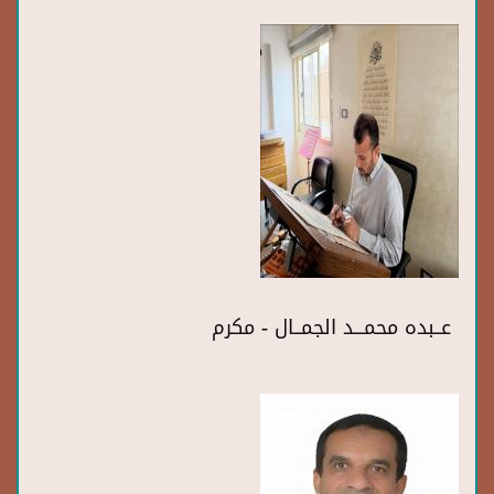
عــبده محمـــد الجمــال - مكرم