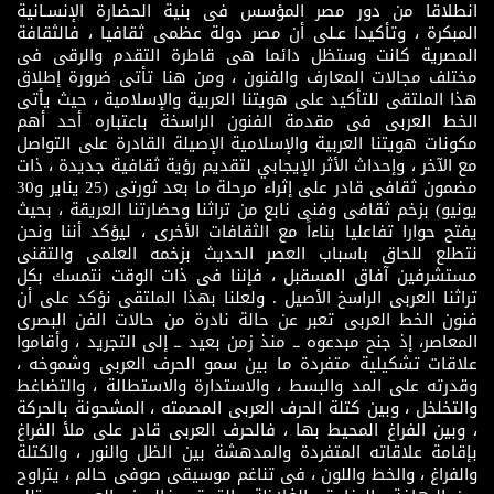
انطلاقا من دور مصر المؤسس فى بنية الحضارة الإنسـانية
المبكرة ، وتأكيدا عـلى أن مصر دولة عظمى ثقافيا ، فالثقافة
المصرية كانت وستظل دائما هى قاطرة التقدم والرقى فى
مختلف مجالات المعارف والفنون ، ومن هنا تأتى ضرورة إطلاق
هذا الملتقى للتأكيد على هويتنا العربية والإسلامية ، حيث يأتى
الخط العربى فى مقدمة الفنون الراسخة باعتباره أحد أهم
مكونات هويتنا العربية والإسلامية الإصيلة القادرة على التواصل
مع الآخر ، وإحداث الأثر الإيجابي لتقديم رؤية ثقافية جديدة ، ذات
مضمون ثقافى قادر على إثراء مرحلة ما بعد ثورتى (25 يناير و30
يونيو) بزخم ثقافى وفنى نابع من تراثنا وحضارتنا العريقة ، بحيث
يفتح حوارا تفاعليا بناءاً مع الثقافات الأخرى ، ليؤكد أننا ونحن
نتطلع للحاق باسباب العصر الحديث بزخمه العلمى والتقنى
مستشرفين آفاق المسقبل ، فإننا فى ذات الوقت نتمسك بكل
تراثنا العربى الراسخ الأصيل . ولعلنا بهذا الملتقى نؤكد على أن
فنون الخط العربى تعبر عن حالة نادرة من حالات الفن البصرى
المعاصر، إذ جنح مبدعوه ــ منذ زمن بعيد ــ إلى التجريد ، وأقاموا
علاقات تشكيلية متفردة ما بين سمو الحرف العربى وشموخه ،
وقدرته على المد والبسط ، والاستدارة والاستطالة ، والتضاغط
والتخلخل ، وبين كتلة الحرف العربى المصمته ، المشحونة بالحركة
، وبين الفراغ المحيط بها ، فالحرف العربى قادر على ملأ الفراغ
بإقامة علاقاته المتفردة والمدهشة بين الظل والنور ، والكتلة
والفراغ ، والخط واللون ، فى تناغم موسيقى صوفى حالم ، يتراوح