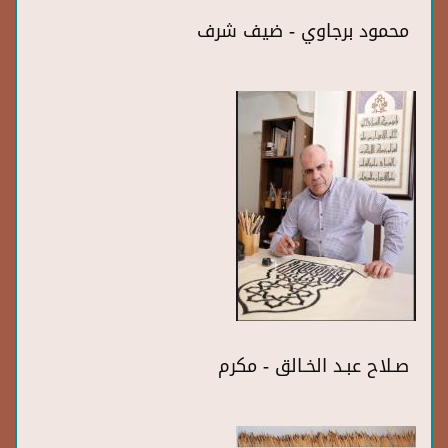
محمود برجاوي - ضيف شرف
صـلاح عبـد الخـالق - مكرم