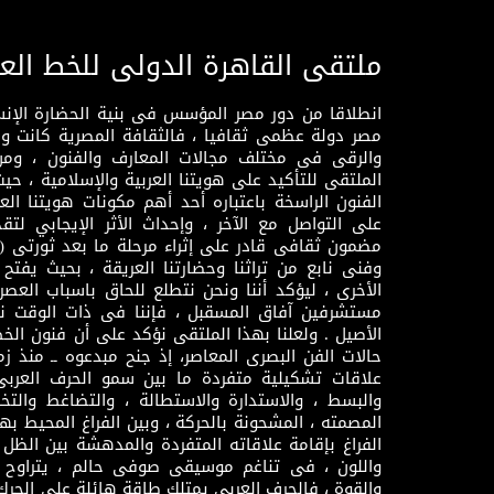
ملتقى القاهرة الدولى للخط الع
انطلاقا من دور مصر المؤسس فى بنية الحضارة الإنسـا
مصر دولة عظمى ثقافيا ، فالثقافة المصرية كانت 
والرقى فى مختلف مجالات المعارف والفنون ، ومن
الملتقى للتأكيد على هويتنا العربية والإسلامية ، ح
الفنون الراسخة باعتباره أحد أهم مكونات هويتنا العر
على التواصل مع الآخر ، وإحداث الأثر الإيجابي لت
وفنى نابع من تراثنا وحضارتنا العريقة ، بحيث يفتح حو
الأخرى ، ليؤكد أننا ونحن نتطلع للحاق باسباب العصر
مستشرفين آفاق المسقبل ، فإننا فى ذات الوقت نتم
الأصيل . ولعلنا بهذا الملتقى نؤكد على أن فنون الخط
حالات الفن البصرى المعاصر، إذ جنح مبدعوه ــ منذ زمن
علاقات تشكيلية متفردة ما بين سمو الحرف العرب
والبسط ، والاستدارة والاستطالة ، والتضاغط والتخ
المصمته ، المشحونة بالحركة ، وبين الفراغ المحيط به
الفراغ بإقامة علاقاته المتفردة والمدهشة بين الظل وا
واللون ، فى تناغم موسيقى صوفى حالم ، يتراوح بي
والقوة ، فالحرف العربى يمتلك طاقة هائلة على الحرك