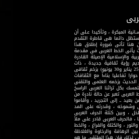
ربى
نية المبكرة ، وتأكيدا عـلى أن
وستظل دائما هى قاطرة التقدم
 هنا تأتى ضرورة إطلاق هذا
يث يأتى الخط العربى فى مقدمة
بية والإسلامية الإصيلة القادرة
قديم رؤية ثقافية جديدة ، ذات
مضمون ثقافى قادر على إثراء مرحلة ما بعد ثورتى (25 يناير و30 يونيو) بزخم ثقافى
ارا تفاعليا بناءاً مع الثقافات
 الحديث بزخمه العلمى والتقنى
سك بكل تراثنا العربى الراسخ
 العربى تعبر عن حالة نادرة من
 بعيد ــ إلى التجريد ، وأقاموا
ى وشموخه ، وقدرته على المد
لخل ، وبين كتلة الحرف العربى
ا ، فالحرف العربى قادر على ملأ
لنور ، والكتلة والفراغ ، والخط
ن الرهافة والرخاوة والغلاظة
 ، لذلك فإن هذا الملتقى ما هو