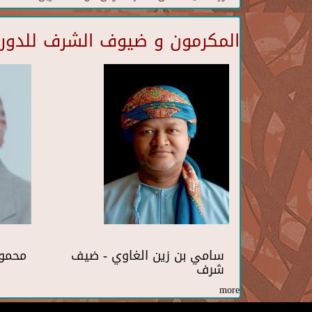
المكرمون و ضيوف الشرف للدورة 
سامي بن زين الغاوي - ضيف
محمو
شرف
more