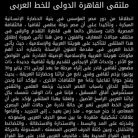
ملتقى القاهرة الدولى للخط العربى
انطلاقا من دور مصر المؤسس فى بنية الحضارة الإنسـانية
المبكرة ، وتأكيدا عـلى أن مصر دولة عظمى ثقافيا ، فالثقافة
المصرية كانت وستظل دائما هى قاطرة التقدم والرقى فى
مختلف مجالات المعارف والفنون ، ومن هنا تأتى ضرورة إطلاق
هذا الملتقى للتأكيد على هويتنا العربية والإسلامية ، حيث يأتى
الخط العربى فى مقدمة الفنون الراسخة باعتباره أحد أهم
مكونات هويتنا العربية والإسلامية الإصيلة القادرة على التواصل
مع الآخر ، وإحداث الأثر الإيجابي لتقديم رؤية ثقافية جديدة ، ذات
مضمون ثقافى قادر على إثراء مرحلة ما بعد ثورتى (25 يناير و30
يونيو) بزخم ثقافى وفنى نابع من تراثنا وحضارتنا العريقة ، بحيث
يفتح حوارا تفاعليا بناءاً مع الثقافات الأخرى ، ليؤكد أننا ونحن
نتطلع للحاق باسباب العصر الحديث بزخمه العلمى والتقنى
مستشرفين آفاق المسقبل ، فإننا فى ذات الوقت نتمسك بكل
تراثنا العربى الراسخ الأصيل . ولعلنا بهذا الملتقى نؤكد على أن
فنون الخط العربى تعبر عن حالة نادرة من حالات الفن البصرى
المعاصر، إذ جنح مبدعوه ــ منذ زمن بعيد ــ إلى التجريد ، وأقاموا
علاقات تشكيلية متفردة ما بين سمو الحرف العربى وشموخه ،
وقدرته على المد والبسط ، والاستدارة والاستطالة ، والتضاغط
والتخلخل ، وبين كتلة الحرف العربى المصمته ، المشحونة بالحركة
، وبين الفراغ المحيط بها ، فالحرف العربى قادر على ملأ الفراغ