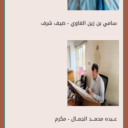
سامي بن زين الغاوي - ضيف شرف
عــبده محمـــد الجمــال - مكرم