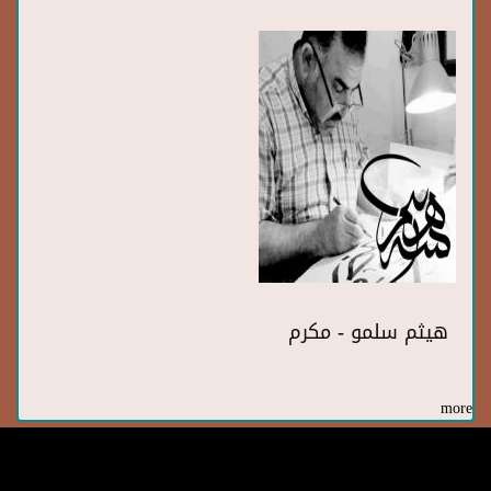
هيثم سلمو - مكرم
more