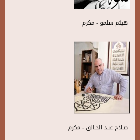
هيثم سلمو - مكرم
صـلاح عبـد الخـالق - مكرم