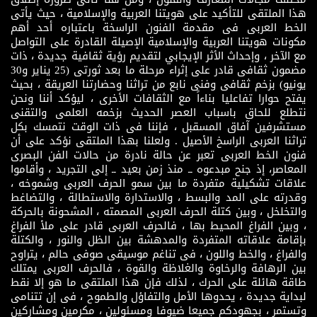
هذا الملتقى للتأكيد على هويتنا العربية والإسلامية ، حيث يأتى
الخط العربى فى مقدمة الفنون الراسخة باعتباره أحد أهم
مكونات هويتنا العربية والإسلامية الإصيلة القادرة على التواصل
مع الآخر ، وإحداث الأثر الإيجابي لتقديم رؤية ثقافية جديدة ، ذات
مضمون ثقافى قادر على إثراء مرحلة ما بعد ثورتى (25 يناير و30
يونيو) بزخم ثقافى وفنى نابع من تراثنا وحضارتنا العريقة ، بحيث
يفتح حوارا تفاعليا بناءاً مع الثقافات الأخرى ، ليؤكد أننا ونحن
نتطلع للحاق باسباب العصر الحديث بزخمه العلمى والتقنى
مستشرفين آفاق المسقبل ، فإننا فى ذات الوقت نتمسك بكل
تراثنا العربى الراسخ الأصيل . ولعلنا بهذا الملتقى نؤكد على أن
فنون الخط العربى تعبر عن حالة نادرة من حالات الفن البصرى
المعاصر، إذ جنح مبدعوه ــ منذ زمن بعيد ــ إلى التجريد ، وأقاموا
علاقات تشكيلية متفردة ما بين سمو الحرف العربى وشموخه ،
وقدرته على المد والبسط ، والاستدارة والاستطالة ، والتضاغط
والتخلخل ، وبين كتلة الحرف العربى المصمته ، المشحونة بالحركة
، وبين الفراغ المحيط بها ، فالحرف العربى قادر على ملأ الفراغ
بإقامة علاقاته المتفردة والمدهشة بين الظل والنور ، والكتلة
والفراغ ، والخط واللون ، فى تناغم موسيقى صوفى حالم ، يتراوح
بين الرهافة والرخاوة والغلاظة والقوة ، فالحرف العربى يمتلك
طاقة هائلة على الحرك ، لذلك فإن هذا الملتقى ما هو إلا نقط
لبداية جديدة ، يحدوها الأمل والتفاؤل والطموح ، فى إن تتنامى
وتستمر ، بجهودكم جميعا ضيوفا ومسئولين ، مكرمين ومشاركين