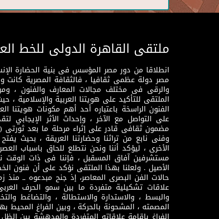
ملتقى القاهرة الدولى للخط الع
انطلاقا من دور مصر المؤسس فى بنية الحضارة الإنسـا
مصر دولة عظمى ثقافيا ، فالثقافة المصرية كانت 
والرقى فى مختلف مجالات المعارف والفنون ، ومن
الملتقى للتأكيد على هويتنا العربية والإسلامية ، ح
الفنون الراسخة باعتباره أحد أهم مكونات هويتنا العر
على التواصل مع الآخر ، وإحداث الأثر الإيجابي لت
وفنى نابع من تراثنا وحضارتنا العريقة ، بحيث يفتح حو
الأخرى ، ليؤكد أننا ونحن نتطلع للحاق باسباب العصر
مستشرفين آفاق المسقبل ، فإننا فى ذات الوقت نتم
الأصيل . ولعلنا بهذا الملتقى نؤكد على أن فنون الخط
حالات الفن البصرى المعاصر، إذ جنح مبدعوه ــ منذ زمن
علاقات تشكيلية متفردة ما بين سمو الحرف العرب
والبسط ، والاستدارة والاستطالة ، والتضاغط والتخ
المصمته ، المشحونة بالحركة ، وبين الفراغ المحيط به
الفراغ بإقامة علاقاته المتفردة والمدهشة بين الظل وا