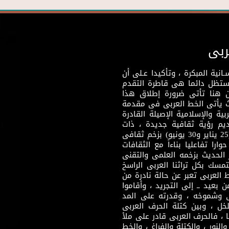
ربى
نية المبكرة ، وتأكيدا عـلى أن
وستظل دائما هى قاطرة التقدم
 هنا تأتى ضرورة إطلاق هذا
يث يأتى الخط العربى فى مقدمة
بية والإسلامية الإصيلة القادرة
قديم رؤية ثقافية جديدة ، ذات
مضمون ثقافى قادر على إثراء مرحلة ما بعد ثورتى (25 يناير و30 يونيو) بزخم ثقافى
ارا تفاعليا بناءاً مع الثقافات
 الحديث بزخمه العلمى والتقنى
سك بكل تراثنا العربى الراسخ
 العربى تعبر عن حالة نادرة من
 بعيد ــ إلى التجريد ، وأقاموا
ى وشموخه ، وقدرته على المد
لخل ، وبين كتلة الحرف العربى
ا ، فالحرف العربى قادر على ملأ
لنور ، والكتلة والفراغ ، والخط