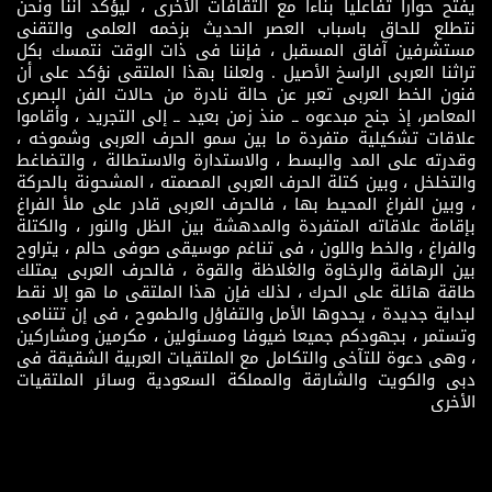
يفتح حوارا تفاعليا بناءاً مع الثقافات الأخرى ، ليؤكد أننا ونحن
نتطلع للحاق باسباب العصر الحديث بزخمه العلمى والتقنى
مستشرفين آفاق المسقبل ، فإننا فى ذات الوقت نتمسك بكل
تراثنا العربى الراسخ الأصيل . ولعلنا بهذا الملتقى نؤكد على أن
فنون الخط العربى تعبر عن حالة نادرة من حالات الفن البصرى
المعاصر، إذ جنح مبدعوه ــ منذ زمن بعيد ــ إلى التجريد ، وأقاموا
علاقات تشكيلية متفردة ما بين سمو الحرف العربى وشموخه ،
وقدرته على المد والبسط ، والاستدارة والاستطالة ، والتضاغط
والتخلخل ، وبين كتلة الحرف العربى المصمته ، المشحونة بالحركة
، وبين الفراغ المحيط بها ، فالحرف العربى قادر على ملأ الفراغ
بإقامة علاقاته المتفردة والمدهشة بين الظل والنور ، والكتلة
والفراغ ، والخط واللون ، فى تناغم موسيقى صوفى حالم ، يتراوح
بين الرهافة والرخاوة والغلاظة والقوة ، فالحرف العربى يمتلك
طاقة هائلة على الحرك ، لذلك فإن هذا الملتقى ما هو إلا نقط
لبداية جديدة ، يحدوها الأمل والتفاؤل والطموح ، فى إن تتنامى
وتستمر ، بجهودكم جميعا ضيوفا ومسئولين ، مكرمين ومشاركين
، وهى دعوة للتآخى والتكامل مع الملتقيات العربية الشقيقة فى
دبى والكويت والشارقة والمملكة السعودية وسائر الملتقيات
الأخرى