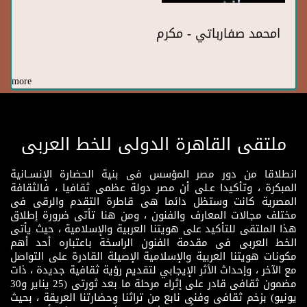
امحمد صفارباتي - مكرم
more
ملتقى القاهرة الدولى للخط العربى
انطلاقا من دور مصر المؤسس فى بنية الحضارة الإنسـانية
المبكرة ، وتأكيدا عـلى أن مصر دولة عظمى ثقافيا ، فالثقافة
المصرية كانت وستظل دائما هى قاطرة التقدم والرقى فى
مختلف مجالات المعارف والفنون ، ومن هنا تأتى ضرورة إطلاق
هذا الملتقى للتأكيد على هويتنا العربية والإسلامية ، حيث يأتى
الخط العربى فى مقدمة الفنون الراسخة باعتباره أحد أهم
مكونات هويتنا العربية والإسلامية الإصيلة القادرة على التواصل
مع الآخر ، وإحداث الأثر الإيجابي لتقديم رؤية ثقافية جديدة ، ذات
مضمون ثقافى قادر على إثراء مرحلة ما بعد ثورتى (25 يناير و30
يونيو) بزخم ثقافى وفنى نابع من تراثنا وحضارتنا العريقة ، بحيث