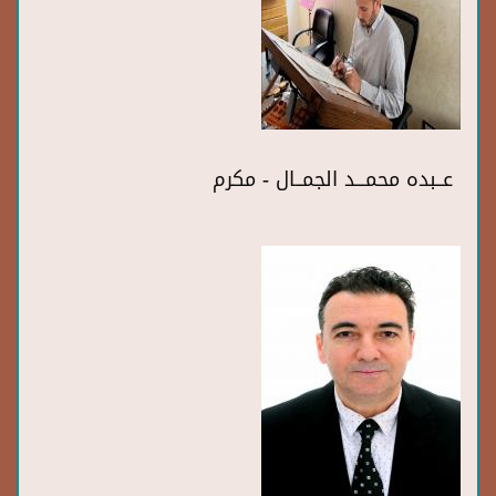
عــبده محمـــد الجمــال - مكرم