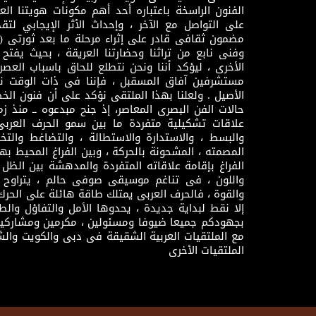
الفنون الراسخة باعتباره أحد أهم مكونات هويتنا العر
على التواصل مع الآخر ، وإحداث الأثر الإيجابي لت
وفنى نابع من تراثنا وحضارتنا العريقة ، بحيث يفتح حو
الأخرى ، ليؤكد أننا ونحن نتطلع للحاق باسباب العصر
مستشرفين آفاق المسقبل ، فإننا فى ذات الوقت نتم
الأصيل . ولعلنا بهذا الملتقى نؤكد على أن فنون الخط
حالات الفن البصرى المعاصر، إذ جنح مبدعوه ــ منذ زمن
علاقات تشكيلية متفردة ما بين سمو الحرف العرب
والبسط ، والاستدارة والاستطالة ، والتضاغط والتخ
المصمته ، المشحونة بالحركة ، وبين الفراغ المحيط به
الفراغ بإقامة علاقاته المتفردة والمدهشة بين الظل وا
واللون ، فى تناغم موسيقى صوفى حالم ، يتراوح بي
والقوة ، فالحرف العربى يمتلك طاقة هائلة على الحرك
إلا نقط لبداية جديدة ، يحدوها الأمل والتفاؤل وال
بجهودكم جميعا ضيوفا ومسئولين ، مكرمين ومشاركين
مع الملتقيات العربية الشقيقة فى دبى والكويت والش
الملتقيات الأخرى