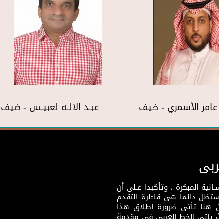
عامر الأسمري - ضيف
عبــد الالــه لعبيــس - ضي
ربى
نية المبكرة ، وتأكيدا عـلى أن
وستظل دائما هى قاطرة التقدم
 هنا تأتى ضرورة إطلاق هذا
يث يأتى الخط العربى فى مقدمة