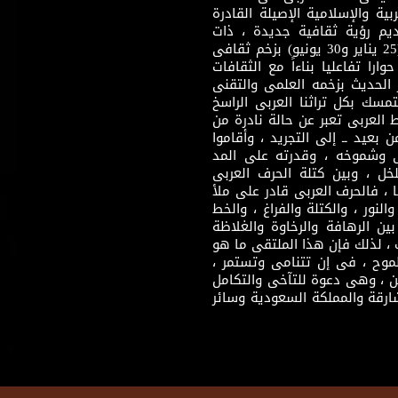
بية والإسلامية الإصيلة القادرة
قديم رؤية ثقافية جديدة ، ذات
مضمون ثقافى قادر على إثراء مرحلة ما بعد ثورتى (25 يناير و30 يونيو) بزخم ثقافى
ارا تفاعليا بناءاً مع الثقافات
 الحديث بزخمه العلمى والتقنى
سك بكل تراثنا العربى الراسخ
 العربى تعبر عن حالة نادرة من
 بعيد ــ إلى التجريد ، وأقاموا
ى وشموخه ، وقدرته على المد
لخل ، وبين كتلة الحرف العربى
ا ، فالحرف العربى قادر على ملأ
لنور ، والكتلة والفراغ ، والخط
ن الرهافة والرخاوة والغلاظة
 ، لذلك فإن هذا الملتقى ما هو
طموح ، فى إن تتنامى وتستمر ،
 ، وهى دعوة للتآخى والتكامل
ارقة والمملكة السعودية وسائر