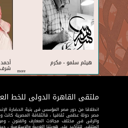
هيثم سلمو - مكرم
أحمد 
شرف
more
ملتقى القاهرة الدولى للخط الع
انطلاقا من دور مصر المؤسس فى بنية الحضارة الإنسـا
مصر دولة عظمى ثقافيا ، فالثقافة المصرية كانت 
والرقى فى مختلف مجالات المعارف والفنون ، ومن
الملتقى للتأكيد على هويتنا العربية والإسلامية ، ح