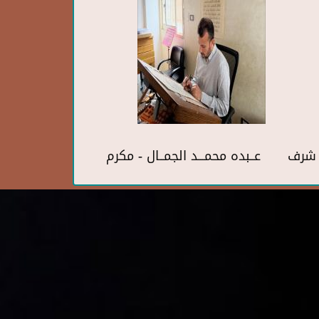
ف شرف
عــبده محمـــد الجمــال - مكرم