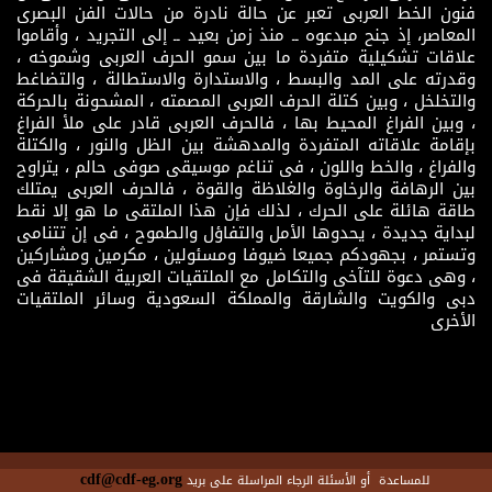
فنون الخط العربى تعبر عن حالة نادرة من حالات الفن البصرى
المعاصر، إذ جنح مبدعوه ــ منذ زمن بعيد ــ إلى التجريد ، وأقاموا
علاقات تشكيلية متفردة ما بين سمو الحرف العربى وشموخه ،
وقدرته على المد والبسط ، والاستدارة والاستطالة ، والتضاغط
والتخلخل ، وبين كتلة الحرف العربى المصمته ، المشحونة بالحركة
، وبين الفراغ المحيط بها ، فالحرف العربى قادر على ملأ الفراغ
بإقامة علاقاته المتفردة والمدهشة بين الظل والنور ، والكتلة
والفراغ ، والخط واللون ، فى تناغم موسيقى صوفى حالم ، يتراوح
بين الرهافة والرخاوة والغلاظة والقوة ، فالحرف العربى يمتلك
طاقة هائلة على الحرك ، لذلك فإن هذا الملتقى ما هو إلا نقط
لبداية جديدة ، يحدوها الأمل والتفاؤل والطموح ، فى إن تتنامى
وتستمر ، بجهودكم جميعا ضيوفا ومسئولين ، مكرمين ومشاركين
، وهى دعوة للتآخى والتكامل مع الملتقيات العربية الشقيقة فى
دبى والكويت والشارقة والمملكة السعودية وسائر الملتقيات
الأخرى
cdf@cdf-eg.org
للمساعدة أو الأسئلة الرجاء المراسلة على بريد