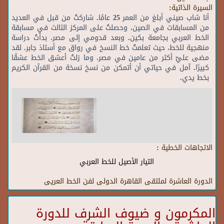
السيرة الذاتية:
أنا شاب صيني أبلغ من العمر 25 عامًا. شاركتُ من قبل في العديد
من المسابقات في الصين، وحصلتُ على المركز الثالث في مسابقة
الخط العربي بجامعة بكين. وبعد قدومي إلى مصر، بدأتُ دراسة
منهجية للخط، حيث تعلمتُ خط النسخ في رواق مع أستاذ جابر. لقد
مضى عليّ أكثر من عامين في مصر، وما زلتُ أعشق الخط عشقًا
كبيرًا. آمل في حياتي أن أتمكن من نسخ نسخة من القرآن الكريم
بخط يدي.
الاتجاهات الخطية :
التيار الأصيل للخط العربي
الدورة العاشرة لملتقى القاهرة الدولى لفن الخط العريى
المكرمون و ضيوف الشرف للدورة