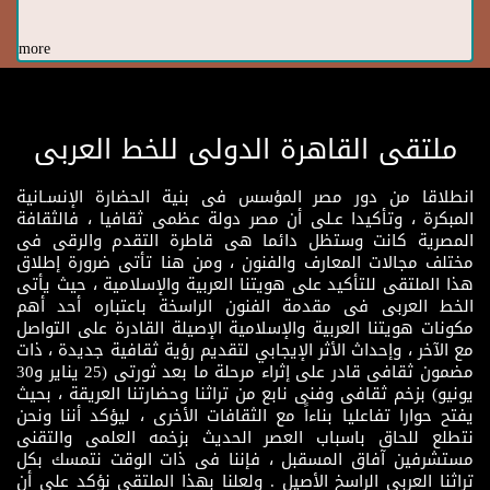
more
ملتقى القاهرة الدولى للخط العربى
انطلاقا من دور مصر المؤسس فى بنية الحضارة الإنسـانية
المبكرة ، وتأكيدا عـلى أن مصر دولة عظمى ثقافيا ، فالثقافة
المصرية كانت وستظل دائما هى قاطرة التقدم والرقى فى
مختلف مجالات المعارف والفنون ، ومن هنا تأتى ضرورة إطلاق
هذا الملتقى للتأكيد على هويتنا العربية والإسلامية ، حيث يأتى
الخط العربى فى مقدمة الفنون الراسخة باعتباره أحد أهم
مكونات هويتنا العربية والإسلامية الإصيلة القادرة على التواصل
مع الآخر ، وإحداث الأثر الإيجابي لتقديم رؤية ثقافية جديدة ، ذات
مضمون ثقافى قادر على إثراء مرحلة ما بعد ثورتى (25 يناير و30
يونيو) بزخم ثقافى وفنى نابع من تراثنا وحضارتنا العريقة ، بحيث
يفتح حوارا تفاعليا بناءاً مع الثقافات الأخرى ، ليؤكد أننا ونحن
نتطلع للحاق باسباب العصر الحديث بزخمه العلمى والتقنى
مستشرفين آفاق المسقبل ، فإننا فى ذات الوقت نتمسك بكل
تراثنا العربى الراسخ الأصيل . ولعلنا بهذا الملتقى نؤكد على أن