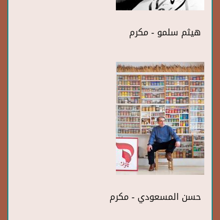
هيثم سلمو - مكرم
حسن المسعودي - مكرم