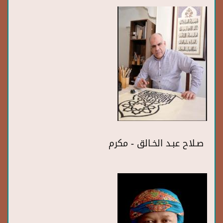
صـلاح عبـد الخـالق - مكرم