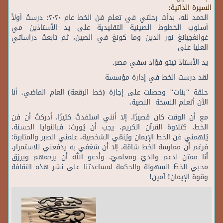
السيرة الذاتية:
الحمد لله، بدأت رحلتي في تعلم فن الخط عام ٢٠٢٠: درستُ أولاً
أسلوب الخطوط الصينية التقليدية على يد الأستاذين مي
غوانغجيانغ نور الدين وما كونغ في الصين، ثم تابعتُ دراساتي
العليا على
يد الأستاذ تيتو فؤاد سفي مصر.
لقد درست الخط في إدارة مؤسسة
حلقة "بنات" وحصلت على إجازة (خط الرقعة) العام الماضي. أنا
الآن أتعلم النسخة النصية.
مع أن الوقت كان قصيرًا، إلا أنني استفدتُ كثيرًا. أدركتُ أن فن
الخط، كتلاوة القرآن الكريم، يجب أن يُورث؛ فبالنوايا الحسنة،
يُلهمني فن الخط الإيمان ويُنمّي الشخصية. علمني الصبر والمثابرة؛
فرغم أن ممارسة الخط شاقة، إلا أن شغفي به يدفعني للاستمرار.
أنا ممتن لدعم والديّ ومعلميّ، وأدعو الله أن يرحمهم ويرزق
محبي الخطّ السهولة والحكمة لمساعدتنا على نشر هذه الثقافة
وقوة الإيمان! آمين!