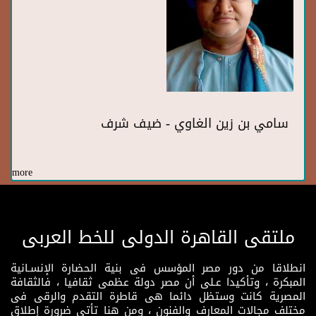
سامي بن زين الغاوي - ضيف شرف
more
ملتقى القاهرة الدولى للخط العربى
انطلاقا من دور مصر المؤسس فى بنية الحضارة الإنسـانية
المبكرة ، وتأكيدا عـلى أن مصر دولة عظمى ثقافيا ، فالثقافة
المصرية كانت وستظل دائما هى قاطرة التقدم والرقى فى
مختلف مجالات المعارف والفنون ، ومن هنا تأتى ضرورة إطلاق