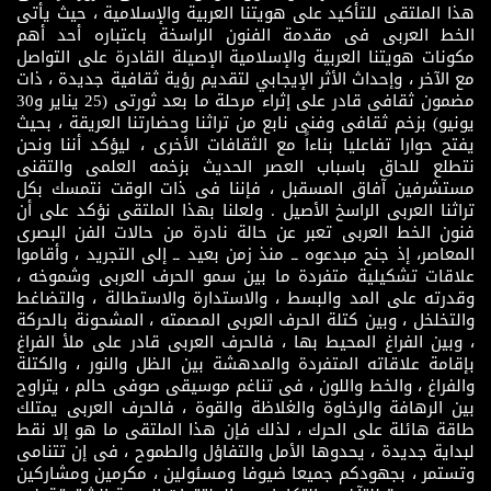
هذا الملتقى للتأكيد على هويتنا العربية والإسلامية ، حيث يأتى
الخط العربى فى مقدمة الفنون الراسخة باعتباره أحد أهم
مكونات هويتنا العربية والإسلامية الإصيلة القادرة على التواصل
مع الآخر ، وإحداث الأثر الإيجابي لتقديم رؤية ثقافية جديدة ، ذات
مضمون ثقافى قادر على إثراء مرحلة ما بعد ثورتى (25 يناير و30
يونيو) بزخم ثقافى وفنى نابع من تراثنا وحضارتنا العريقة ، بحيث
يفتح حوارا تفاعليا بناءاً مع الثقافات الأخرى ، ليؤكد أننا ونحن
نتطلع للحاق باسباب العصر الحديث بزخمه العلمى والتقنى
مستشرفين آفاق المسقبل ، فإننا فى ذات الوقت نتمسك بكل
تراثنا العربى الراسخ الأصيل . ولعلنا بهذا الملتقى نؤكد على أن
فنون الخط العربى تعبر عن حالة نادرة من حالات الفن البصرى
المعاصر، إذ جنح مبدعوه ــ منذ زمن بعيد ــ إلى التجريد ، وأقاموا
علاقات تشكيلية متفردة ما بين سمو الحرف العربى وشموخه ،
وقدرته على المد والبسط ، والاستدارة والاستطالة ، والتضاغط
والتخلخل ، وبين كتلة الحرف العربى المصمته ، المشحونة بالحركة
، وبين الفراغ المحيط بها ، فالحرف العربى قادر على ملأ الفراغ
بإقامة علاقاته المتفردة والمدهشة بين الظل والنور ، والكتلة
والفراغ ، والخط واللون ، فى تناغم موسيقى صوفى حالم ، يتراوح
بين الرهافة والرخاوة والغلاظة والقوة ، فالحرف العربى يمتلك
طاقة هائلة على الحرك ، لذلك فإن هذا الملتقى ما هو إلا نقط
لبداية جديدة ، يحدوها الأمل والتفاؤل والطموح ، فى إن تتنامى
وتستمر ، بجهودكم جميعا ضيوفا ومسئولين ، مكرمين ومشاركين